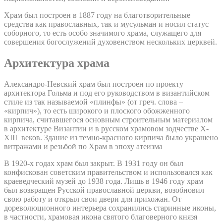
Храм был построен в 1887 году на благотворительные
средства как православных, так и мусульман и носил статус
соборного, то есть особо значимого храма, служащего для
совершения богослужений духовенством нескольких церквей.
Архитектура храма
Александро-Невский храм был построен по проекту
архитектора Гольма и под его руководством в византийском
стиле из так называемой «плинфы» (от греч. слова –
«кирпич»), то есть широкого и плоского обожженного
кирпича, считавшегося основным строительным материалом
в архитектуре Византии и в русском храмовом зодчестве X-
XIII веков. Здание из темно-красного кирпича было украшено
витражами и резьбой по Храм в эпоху атеизма
В 1920-х годах храм был закрыт. В 1931 году он был
конфискован советским правительством и использовался как
краеведческий музей до 1938 года. Лишь в 1946 году храм
был возвращен Русской православной церкви, возобновил
свою работу и открыл свои двери для прихожан. От
дореволюционного интерьера сохранились старинные иконы,
в частности, храмовая икона святого благоверного князя