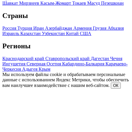
Шавкат Мирзиеев
Касым-Жомарт Токаев
Масуд Пезешкиан
Страны
Россия
Турция
Иран
Азербайджан
Армения
Грузия
Абхазия
Израиль
Казахстан
Узбекистан
Китай
США
Регионы
Краснодарский край
Ставропольский край
Дагестан
Чечня
Ингушетия
Северная Осетия
Кабардино-Балкария
Карачаево-
Черкесия
Адыгея
Крым
Мы используем файлы cookie и обрабатываем персональные
данные с использованием Яндекс Метрики, чтобы обеспечить
вам наилучшее взаимодействие с нашим веб-сайтом.
ОК