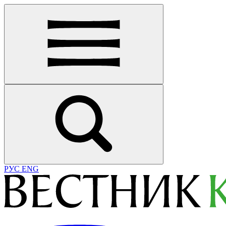
РУС
ENG