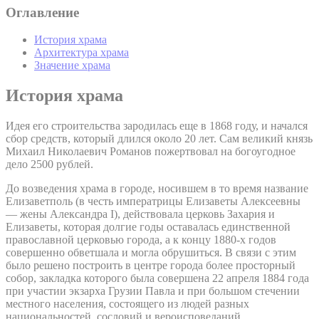
Оглавление
История храма
Архитектура храма
Значение храма
История храма
Идея его строительства зародилась еще в 1868 году, и начался
сбор средств, который длился около 20 лет. Сам великий князь
Михаил Николаевич Романов пожертвовал на богоугодное
дело 2500 рублей.
До возведения храма в городе, носившем в то время название
Елизаветполь (в честь императрицы Елизаветы Алексеевны
— жены Александра I), действовала церковь Захария и
Елизаветы, которая долгие годы оставалась единственной
православной церковью города, а к концу 1880-х годов
совершенно обветшала и могла обрушиться. В связи с этим
было решено построить в центре города более просторный
собор, закладка которого была совершена 22 апреля 1884 года
при участии экзарха Грузии Павла и при большом стечении
местного населения, состоящего из людей разных
национальностей, сословий и вероисповеданий.