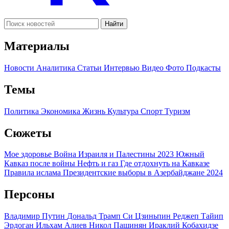
Найти
Материалы
Новости
Аналитика
Статьи
Интервью
Видео
Фото
Подкасты
Темы
Политика
Экономика
Жизнь
Культура
Спорт
Туризм
Сюжеты
Мое здоровье
Война Израиля и Палестины 2023
Южный
Кавказ после войны
Нефть и газ
Где отдохнуть на Кавказе
Правила ислама
Президентские выборы в Азербайджане 2024
Персоны
Владимир Путин
Дональд Трамп
Си Цзиньпин
Реджеп Тайип
Эрдоган
Ильхам Алиев
Никол Пашинян
Ираклий Кобахидзе