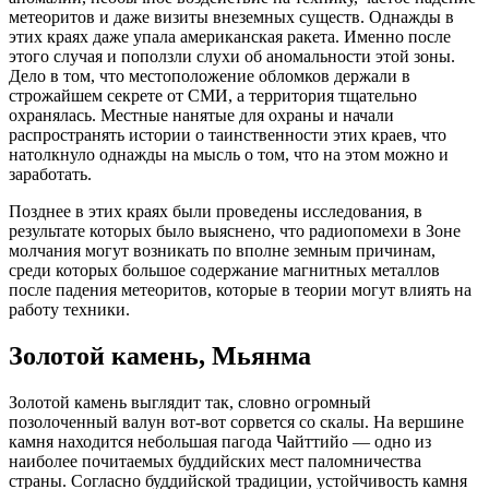
метеоритов и даже визиты внеземных существ. Однажды в
этих краях даже упала американская ракета. Именно после
этого случая и поползли слухи об аномальности этой зоны.
Дело в том, что местоположение обломков держали в
строжайшем секрете от СМИ, а территория тщательно
охранялась. Местные нанятые для охраны и начали
распространять истории о таинственности этих краев, что
натолкнуло однажды на мысль о том, что на этом можно и
заработать.
Позднее в этих краях были проведены исследования, в
результате которых было выяснено, что радиопомехи в Зоне
молчания могут возникать по вполне земным причинам,
среди которых большое содержание магнитных металлов
после падения метеоритов, которые в теории могут влиять на
работу техники.
Золотой камень, Мьянма
Золотой камень выглядит так, словно огромный
позолоченный валун вот-вот сорвется со скалы. На вершине
камня находится небольшая пагода Чайттийо — одно из
наиболее почитаемых буддийских мест паломничества
страны. Согласно буддийской традиции, устойчивость камня