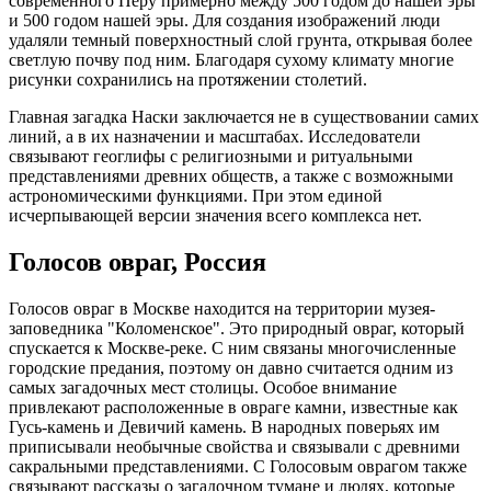
современного Перу примерно между 500 годом до нашей эры
и 500 годом нашей эры. Для создания изображений люди
удаляли темный поверхностный слой грунта, открывая более
светлую почву под ним. Благодаря сухому климату многие
рисунки сохранились на протяжении столетий.
Главная загадка Наски заключается не в существовании самих
линий, а в их назначении и масштабах. Исследователи
связывают геоглифы с религиозными и ритуальными
представлениями древних обществ, а также с возможными
астрономическими функциями. При этом единой
исчерпывающей версии значения всего комплекса нет.
Голосов овраг, Россия
Голосов овраг в Москве находится на территории музея-
заповедника "Коломенское". Это природный овраг, который
спускается к Москве-реке. С ним связаны многочисленные
городские предания, поэтому он давно считается одним из
самых загадочных мест столицы. Особое внимание
привлекают расположенные в овраге камни, известные как
Гусь-камень и Девичий камень. В народных поверьях им
приписывали необычные свойства и связывали с древними
сакральными представлениями. С Голосовым оврагом также
связывают рассказы о загадочном тумане и людях, которые