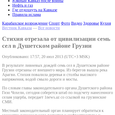
Южный Кавказ после войны
Нефть и газ
Где отдохнуть на Кавказе
Правила ислама
Карабахское возрождение
Спорт
Фото
Видео
Здоровье
Кухня
Вестник Кавказа
—
Все новости
Стихия отрезала от цивилизации семь
сел в Душетском районе Грузии
Опубликовано: 17:57, 20 июл 2013 (UTC+3 MSK)
В результате ливневых дождей семь сел в Душетском районе
Грузии отрезаны от внешнего мира. Из берегов вышла река
Арагви. Стихия повалила деревья и столбы высокого
напряжения, водой смыло дороги и мосты.
По словам главы законодательного органа Душетского района
Гизо Чохели, сегодня соберется штаб по подсчету нанесенного
селам ущерба, передает 1news.az со ссылкой на грузинские
СМИ.
Местный законодательный орган планирует обратиться к