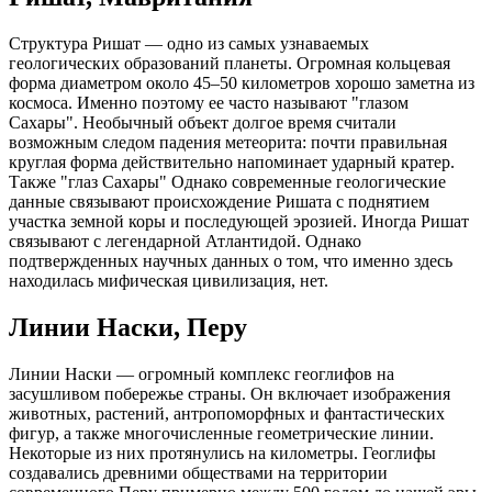
Структура Ришат — одно из самых узнаваемых
геологических образований планеты. Огромная кольцевая
форма диаметром около 45–50 километров хорошо заметна из
космоса. Именно поэтому ее часто называют "глазом
Сахары". Необычный объект долгое время считали
возможным следом падения метеорита: почти правильная
круглая форма действительно напоминает ударный кратер.
Также "глаз Сахары" Однако современные геологические
данные связывают происхождение Ришата с поднятием
участка земной коры и последующей эрозией. Иногда Ришат
связывают с легендарной Атлантидой. Однако
подтвержденных научных данных о том, что именно здесь
находилась мифическая цивилизация, нет.
Линии Наски, Перу
Линии Наски — огромный комплекс геоглифов на
засушливом побережье страны. Он включает изображения
животных, растений, антропоморфных и фантастических
фигур, а также многочисленные геометрические линии.
Некоторые из них протянулись на километры. Геоглифы
создавались древними обществами на территории