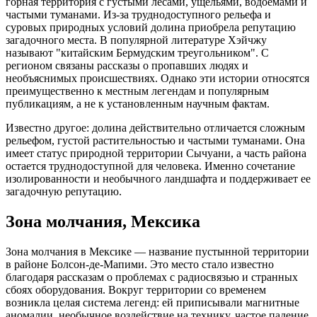
горная территория с густыми лесами, ущельями, водоемами и
частыми туманами. Из-за труднодоступного рельефа и
суровых природных условий долина приобрела репутацию
загадочного места. В популярной литературе Хэйчжу
называют "китайским Бермудским треугольником". С
регионом связаны рассказы о пропавших людях и
необъяснимых происшествиях. Однако эти истории относятся
преимущественно к местным легендам и популярным
публикациям, а не к установленным научным фактам.
Известно другое: долина действительно отличается сложным
рельефом, густой растительностью и частыми туманами. Она
имеет статус природной территории Сычуани, а часть района
остается труднодоступной для человека. Именно сочетание
изолированности и необычного ландшафта и поддерживает ее
загадочную репутацию.
Зона молчания, Мексика
Зона молчания в Мексике — название пустынной территории
в районе Болсон-де-Мапими. Это место стало известно
благодаря рассказам о проблемах с радиосвязью и странных
сбоях оборудования. Вокруг территории со временем
возникла целая система легенд: ей приписывали магнитные
аномалии, необычное воздействие на технику, частое падение