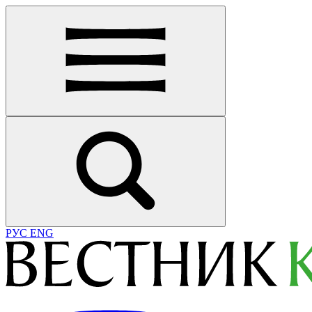
РУС
ENG