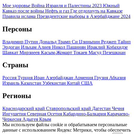
Мое здоровье
Война Израиля и Палестины 2023
Южный
Кавказ после войны
Нефть и газ
Где отдохнуть на Кавказе
Правила ислама
Президентские выборы в Азербайджане 2024
Персоны
Владимир Путин
Дональд Трамп
Си Цзиньпин
Реджеп Тайип
Эрдоган
Ильхам Алиев
Никол Пашинян
Ираклий Кобахидзе
Шавкат Мирзиеев
Касым-Жомарт Токаев
Масуд Пезешкиан
Страны
Россия
Турция
Иран
Азербайджан
Армения
Грузия
Абхазия
Израиль
Казахстан
Узбекистан
Китай
США
Регионы
Краснодарский край
Ставропольский край
Дагестан
Чечня
Ингушетия
Северная Осетия
Кабардино-Балкария
Карачаево-
Черкесия
Адыгея
Крым
Мы используем файлы cookie и обрабатываем персональные
данные с использованием Яндекс Метрики, чтобы обеспечить