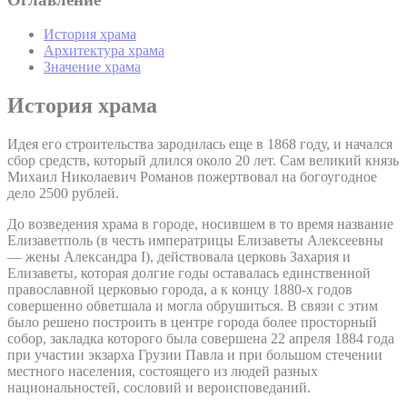
История храма
Архитектура храма
Значение храма
История храма
Идея его строительства зародилась еще в 1868 году, и начался
сбор средств, который длился около 20 лет. Сам великий князь
Михаил Николаевич Романов пожертвовал на богоугодное
дело 2500 рублей.
До возведения храма в городе, носившем в то время название
Елизаветполь (в честь императрицы Елизаветы Алексеевны
— жены Александра I), действовала церковь Захария и
Елизаветы, которая долгие годы оставалась единственной
православной церковью города, а к концу 1880-х годов
совершенно обветшала и могла обрушиться. В связи с этим
было решено построить в центре города более просторный
собор, закладка которого была совершена 22 апреля 1884 года
при участии экзарха Грузии Павла и при большом стечении
местного населения, состоящего из людей разных
национальностей, сословий и вероисповеданий.