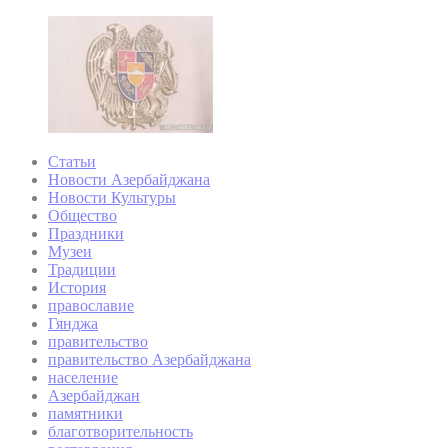
Статьи
Новости Азербайджана
Новости Культуры
Общество
Праздники
Музеи
Традиции
История
православие
Гянджа
правительство
правительство Азербайджана
население
Азербайджан
памятники
благотворительность