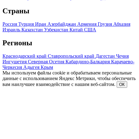
Страны
Россия
Турция
Иран
Азербайджан
Армения
Грузия
Абхазия
Израиль
Казахстан
Узбекистан
Китай
США
Регионы
Краснодарский край
Ставропольский край
Дагестан
Чечня
Ингушетия
Северная Осетия
Кабардино-Балкария
Карачаево-
Черкесия
Адыгея
Крым
Мы используем файлы cookie и обрабатываем персональные
данные с использованием Яндекс Метрики, чтобы обеспечить
вам наилучшее взаимодействие с нашим веб-сайтом.
ОК