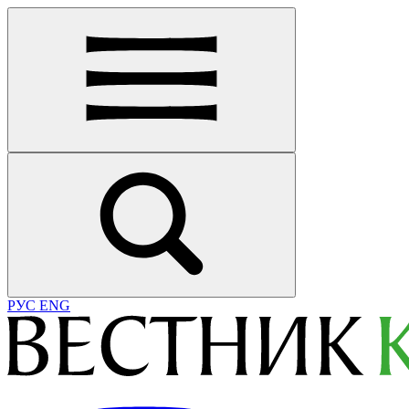
РУС
ENG