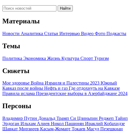
Найти
Материалы
Новости
Аналитика
Статьи
Интервью
Видео
Фото
Подкасты
Темы
Политика
Экономика
Жизнь
Культура
Спорт
Туризм
Сюжеты
Мое здоровье
Война Израиля и Палестины 2023
Южный
Кавказ после войны
Нефть и газ
Где отдохнуть на Кавказе
Правила ислама
Президентские выборы в Азербайджане 2024
Персоны
Владимир Путин
Дональд Трамп
Си Цзиньпин
Реджеп Тайип
Эрдоган
Ильхам Алиев
Никол Пашинян
Ираклий Кобахидзе
Шавкат Мирзиеев
Касым-Жомарт Токаев
Масуд Пезешкиан