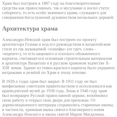
Храм был построен в 1887 году на благотворительные
средства как православных, так и мусульман и носил статус
соборного, то есть особо значимого храма, служащего для
совершения богослужений духовенством нескольких церквей.
Архитектура храма
Александро-Невский храм был построен по проекту
архитектора Гольма и под его руководством в византийском
стиле из так называемой «плинфы» (от греч. слова –
«кирпич»), то есть широкого и плоского обожженного
кирпича, считавшегося основным строительным материалом
в архитектуре Византии и в русском храмовом зодчестве X-
XIII веков. Здание из темно-красного кирпича было украшено
витражами и резьбой по Храм в эпоху атеизма
В 1920-х годах храм был закрыт. В 1931 году он был
конфискован советским правительством и использовался как
краеведческий музей до 1938 года. Лишь в 1946 году храм
был возвращен Русской православной церкви, возобновил
свою работу и открыл свои двери для прихожан. От
дореволюционного интерьера сохранились старинные иконы,
в частности, храмовая икона святого благоверного князя
Александра Невского и икона святой Марии Магдалины.