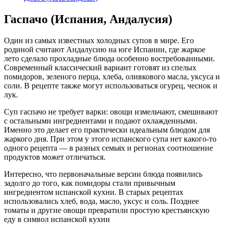
Гаспачо (Испания, Андалусия)
Один из самых известных холодных супов в мире. Его
родиной считают Андалусию на юге Испании, где жаркое
лето сделало прохладные блюда особенно востребованными.
Современный классический вариант готовят из спелых
помидоров, зеленого перца, хлеба, оливкового масла, уксуса и
соли. В рецепте также могут использоваться огурец, чеснок и
лук.
Суп гаспачо не требует варки: овощи измельчают, смешивают
с остальными ингредиентами и подают охлажденными.
Именно это делает его практически идеальным блюдом для
жаркого дня. При этом у этого испанского супа нет какого-то
одного рецепта — в разных семьях и регионах соотношение
продуктов может отличаться.
Интересно, что первоначальные версии блюда появились
задолго до того, как помидоры стали привычным
ингредиентом испанской кухни. В старых рецептах
использовались хлеб, вода, масло, уксус и соль. Позднее
томаты и другие овощи превратили простую крестьянскую
еду в символ испанской кухни