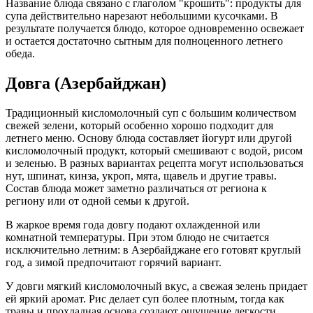
Название блюда связано с глаголом "крошить": продукты для
супа действительно нарезают небольшими кусочками. В
результате получается блюдо, которое одновременно освежает
и остается достаточно сытным для полноценного летнего
обеда.
Довга (Азербайджан)
Традиционный кисломолочный суп с большим количеством
свежей зелени, который особенно хорошо подходит для
летнего меню. Основу блюда составляет йогурт или другой
кисломолочный продукт, который смешивают с водой, рисом
и зеленью. В разных вариантах рецепта могут использоваться
нут, шпинат, кинза, укроп, мята, щавель и другие травы.
Состав блюда может заметно различаться от региона к
региону или от одной семьи к другой.
В жаркое время года довгу подают охлажденной или
комнатной температуры. При этом блюдо не считается
исключительно летним: в Азербайджане его готовят круглый
год, а зимой предпочитают горячий вариант.
У довги мягкий кисломолочный вкус, а свежая зелень придает
ей яркий аромат. Рис делает суп более плотным, тогда как
травы и прохладная основа создают ощущение легкости.