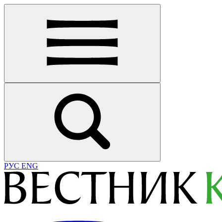
РУС
ENG