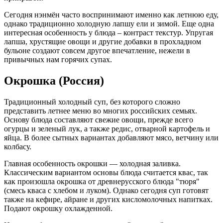
Сегодня нэнмён часто воспринимают именно как летнюю еду,
однако традиционно холодную лапшу ели и зимой. Еще одна
интересная особенность у блюда – контраст текстур. Упругая
лапша, хрустящие овощи и другие добавки в прохладном
бульоне создают совсем другое впечатление, нежели в
привычных нам горячих супах.
Окрошка (Россия)
Традиционный холодный суп, без которого сложно
представить летнее меню во многих российских семьях.
Основу блюда составляют свежие овощи, прежде всего
огурцы и зеленый лук, а также редис, отварной картофель и
яйца. В более сытных вариантах добавляют мясо, ветчину или
колбасу.
Главная особенность окрошки — холодная заливка.
Классическим вариантом основы блюда считается квас, так
как произошла окрошка от древнерусского блюда "тюря"
(смесь кваса с хлебом и луком). Однако сегодня суп готовят
также на кефире, айране и других кисломолочных напитках.
Подают окрошку охлажденной.