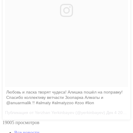
Любовь и ласка творят чудеса! Алишка пошёл на поправку!
Спасибо коллективу ветчасти Зоопарка Алматы и
@anuarmalik !! #almaty #almatyzoo #zoo #lion
Публикация от Yerzhan Yerkinbayev (@yerkinbayev)
Дек 4 2017 в 11:56 PST
19005 просмотров
Все новости