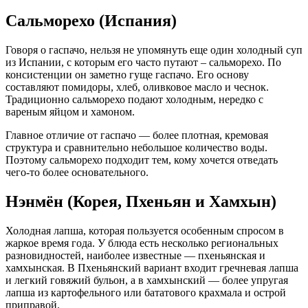
Сальморехо (Испания)
Говоря о гаспачо, нельзя не упомянуть еще один холодный суп
из Испании, с которым его часто путают – сальморехо. По
консистенции он заметно гуще гаспачо. Его основу
составляют помидоры, хлеб, оливковое масло и чеснок.
Традиционно сальморехо подают холодным, нередко с
вареным яйцом и хамоном.
Главное отличие от гаспачо — более плотная, кремовая
структура и сравнительно небольшое количество воды.
Поэтому сальморехо подходит тем, кому хочется отведать
чего-то более основательного.
Нэнмён (Корея, Пхеньян и Хамхын)
Холодная лапша, которая пользуется особенным спросом в
жаркое время года. У блюда есть несколько региональных
разновидностей, наиболее известные — пхеньянская и
хамхынская. В Пхеньянский вариант входит гречневая лапша
и легкий говяжий бульон, а в хамхынский — более упругая
лапша из картофельного или бататового крахмала и острой
приправой.