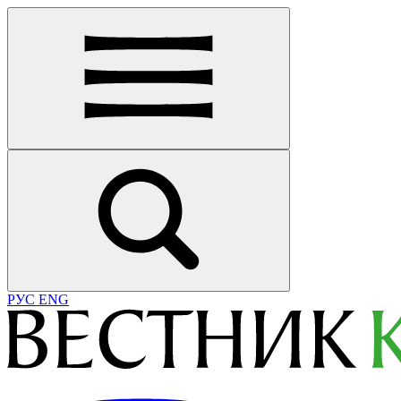
РУС
ENG