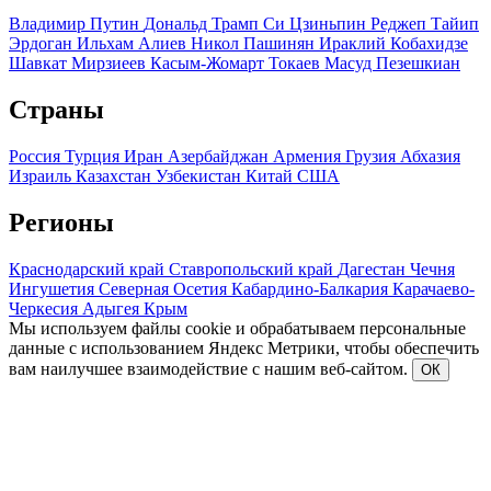
Владимир Путин
Дональд Трамп
Си Цзиньпин
Реджеп Тайип
Эрдоган
Ильхам Алиев
Никол Пашинян
Ираклий Кобахидзе
Шавкат Мирзиеев
Касым-Жомарт Токаев
Масуд Пезешкиан
Страны
Россия
Турция
Иран
Азербайджан
Армения
Грузия
Абхазия
Израиль
Казахстан
Узбекистан
Китай
США
Регионы
Краснодарский край
Ставропольский край
Дагестан
Чечня
Ингушетия
Северная Осетия
Кабардино-Балкария
Карачаево-
Черкесия
Адыгея
Крым
Мы используем файлы cookie и обрабатываем персональные
данные с использованием Яндекс Метрики, чтобы обеспечить
вам наилучшее взаимодействие с нашим веб-сайтом.
ОК