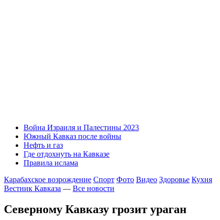
Война Израиля и Палестины 2023
Южный Кавказ после войны
Нефть и газ
Где отдохнуть на Кавказе
Правила ислама
Карабахское возрождение
Спорт
Фото
Видео
Здоровье
Кухня
Вестник Кавказа
—
Все новости
Северному Кавказу грозит ураган