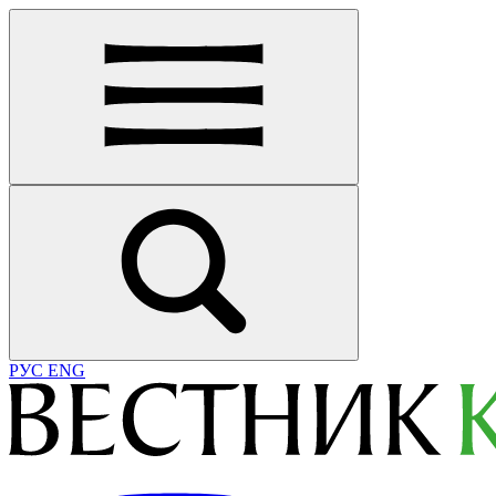
РУС
ENG