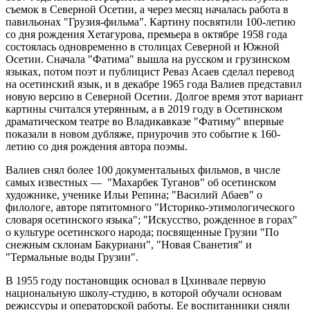
съемок в Северной Осетии, а через месяц началась работа в
павильонах "Грузия-фильма". Картину посвятили 100-летию
со дня рождения Хетагурова, премьера в октябре 1958 года
состоялась одновременно в столицах Северной и Южной
Осетии. Сначала "Фатима" вышла на русском и грузинском
языках, потом поэт и публицист Реваз Асаев сделал перевод
на осетинский язык, и в декабре 1965 года Валиев представил
новую версию в Северной Осетии. Долгое время этот вариант
картины считался утерянным, а в 2019 году в Осетинском
драматическом театре во Владикавказе "Фатиму" впервые
показали в новом дубляже, приурочив это событие к 160-
летию со дня рождения автора поэмы.
Валиев снял более 100 документальных фильмов, в числе
самых известных — "Махарбек Туганов" об осетинском
художнике, ученике Ильи Репина; "Василий Абаев" о
филологе, авторе пятитомного "Историко-этимологического
словаря осетинского языка"; "Искусство, рожденное в горах"
о культуре осетинского народа; посвященные Грузии "По
снежным склонам Бакуриани", "Новая Сванетия" и
"Термальные воды Грузии".
В 1955 году постановщик основал в Цхинвале первую
национальную школу-студию, в которой обучали основам
режиссуры и операторской работы. Ее воспитанники сняли