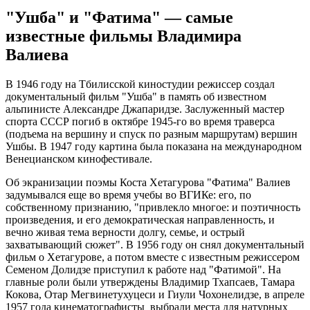
"Ушба" и "Фатима" — самые
известные фильмы Владимира
Валиева
В 1946 году на Тбилисской киностудии режиссер создал
документальный фильм "Ушба" в память об известном
альпинисте Александре Джапаридзе. Заслуженный мастер
спорта СССР погиб в октябре 1945-го во время траверса
(подъема на вершину и спуск по разным маршрутам) вершин
Ушбы. В 1947 году картина была показана на международном
Венецианском кинофестивале.
Об экранизации поэмы Коста Хетагурова "Фатима" Валиев
задумывался еще во время учебы во ВГИКе: его, по
собственному признанию, "привлекло многое: и поэтичность
произведения, и его демократическая направленность, и
вечно живая тема верности долгу, семье, и острый
захватывающий сюжет". В 1956 году он снял документальный
фильм о Хетагурове, а потом вместе с известным режиссером
Семеном Долидзе приступил к работе над "Фатимой". На
главные роли были утверждены Владимир Тхапсаев, Тамара
Кокова, Отар Мегвинетухуцеси и Гиули Чохонелидзе, в апреле
1957 года кинематографисты выбрали места для натурных