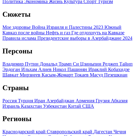
Политика
Экономика
Жизнь
Культура
Спорт
Туризм
Сюжеты
Мое здоровье
Война Израиля и Палестины 2023
Южный
Кавказ после войны
Нефть и газ
Где отдохнуть на Кавказе
Правила ислама
Президентские выборы в Азербайджане 2024
Персоны
Владимир Путин
Дональд Трамп
Си Цзиньпин
Реджеп Тайип
Эрдоган
Ильхам Алиев
Никол Пашинян
Ираклий Кобахидзе
Шавкат Мирзиеев
Касым-Жомарт Токаев
Масуд Пезешкиан
Страны
Россия
Турция
Иран
Азербайджан
Армения
Грузия
Абхазия
Израиль
Казахстан
Узбекистан
Китай
США
Регионы
Краснодарский край
Ставропольский край
Дагестан
Чечня