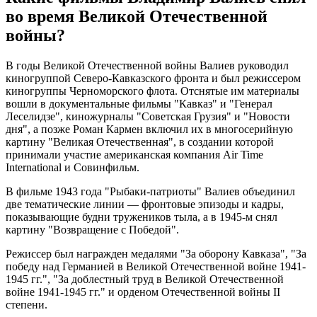
во время Великой Отечественной
войны?
В годы Великой Отечественной войны Валиев руководил
киногруппой Северо-Кавказского фронта и был режиссером
киногруппы Черноморского флота. Отснятые им материалы
вошли в документальные фильмы "Кавказ" и "Генерал
Леселидзе", киножурналы "Советская Грузия" и "Новости
дня", а позже Роман Кармен включил их в многосерийную
картину "Великая Отечественная", в создании которой
принимали участие американская компания Air Time
International и Совинфильм.
В фильме 1943 года "Рыбаки-патриоты" Валиев объединил
две тематические линии — фронтовые эпизоды и кадры,
показывающие будни тружеников тыла, а в 1945-м снял
картину "Возвращение с Победой".
Режиссер был награжден медалями "За оборону Кавказа", "За
победу над Германией в Великой Отечественной войне 1941-
1945 гг.", "За доблестный труд в Великой Отечественной
войне 1941-1945 гг." и орденом Отечественной войны II
степени.