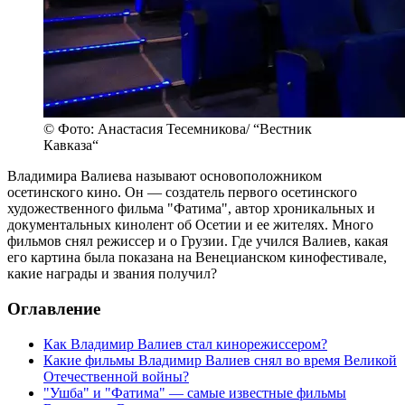
© Фото: Анастасия Тесемникова/ “Вестник
Кавказа“
Владимира Валиева называют основоположником
осетинского кино. Он — создатель первого осетинского
художественного фильма "Фатима", автор хроникальных и
документальных кинолент об Осетии и ее жителях. Много
фильмов снял режиссер и о Грузии. Где учился Валиев, какая
его картина была показана на Венецианском кинофестивале,
какие награды и звания получил?
Оглавление
Как Владимир Валиев стал кинорежиссером?
Какие фильмы Владимир Валиев снял во время Великой
Отечественной войны?
"Ушба" и "Фатима" — самые известные фильмы