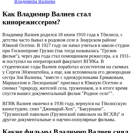
Владимира Валиева
Как Владимир Валиев стал
кинорежиссером?
Владимир Валиев родился 18 июня 1910 года в Тбилиси, с
детства часто бывал в родовом селе в Знаурском районе
Южной Осетии. В 1927 году он начал учиться в школе-студии
при Госкинпроме Грузии (так тогда называлась "Грузия-
фильм"), через два года стал помощником режиссера, а в 1931-
м поступил на операторский факультет ВГИКа. В
студенческие годы Валиев поработал ассистентом на съемках
у Сергея Эйзенштейна, а еще, как вспоминала его двоюродная
сестра Зоя Валиева, "вместе с однокурсниками Ермаковым,
Маршаллом и Лисицыным" приезжал в Южную Осетию и
снимал "природу, жителей села, тружеников, и в итоге время
спустя вышел документальный фильм "Родное село"".
ВГИК Валиев окончил в 1936 году, вернулся на Тбилисскую
киностудию, снял "Джимарай-Хох", "Бакуриани",
"Грузинский павильон (Грузинский павильон на ВСХВ)" и
другие документальные и научно-популярные фильмы.
Какие фильмы Владимир Валиев снял