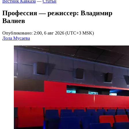
Вестник Кавказа
—
Статьи
Профессия — режиссер: Владимир
Валиев
Опубликовано: 2:00, 6 авг 2026 (UTC+3 MSK)
Лола Мусаева