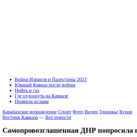
Война Израиля и Палестины 2023
Южный Кавказ после войны
Нефть и газ
Где отдохнуть на Кавказе
Правила ислама
Карабахское возрождение
Спорт
Фото
Видео
Здоровье
Кухня
Вестник Кавказа
—
Все новости
Самопровозглашенная ДНР попросила п