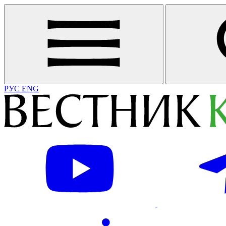
РУС
ENG