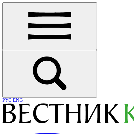
РУС
ENG