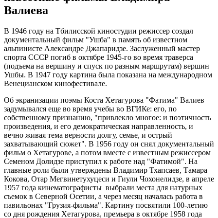
Валиева
В 1946 году на Тбилисской киностудии режиссер создал
документальный фильм "Ушба" в память об известном
альпинисте Александре Джапаридзе. Заслуженный мастер
спорта СССР погиб в октябре 1945-го во время траверса
(подъема на вершину и спуск по разным маршрутам) вершин
Ушбы. В 1947 году картина была показана на международном
Венецианском кинофестивале.
Об экранизации поэмы Коста Хетагурова "Фатима" Валиев
задумывался еще во время учебы во ВГИКе: его, по
собственному признанию, "привлекло многое: и поэтичность
произведения, и его демократическая направленность, и
вечно живая тема верности долгу, семье, и острый
захватывающий сюжет". В 1956 году он снял документальный
фильм о Хетагурове, а потом вместе с известным режиссером
Семеном Долидзе приступил к работе над "Фатимой". На
главные роли были утверждены Владимир Тхапсаев, Тамара
Кокова, Отар Мегвинетухуцеси и Гиули Чохонелидзе, в апреле
1957 года кинематографисты выбрали места для натурных
съемок в Северной Осетии, а через месяц началась работа в
павильонах "Грузия-фильма". Картину посвятили 100-летию
со дня рождения Хетагурова, премьера в октябре 1958 года