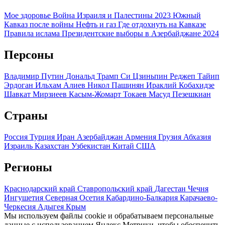
Мое здоровье
Война Израиля и Палестины 2023
Южный
Кавказ после войны
Нефть и газ
Где отдохнуть на Кавказе
Правила ислама
Президентские выборы в Азербайджане 2024
Персоны
Владимир Путин
Дональд Трамп
Си Цзиньпин
Реджеп Тайип
Эрдоган
Ильхам Алиев
Никол Пашинян
Ираклий Кобахидзе
Шавкат Мирзиеев
Касым-Жомарт Токаев
Масуд Пезешкиан
Страны
Россия
Турция
Иран
Азербайджан
Армения
Грузия
Абхазия
Израиль
Казахстан
Узбекистан
Китай
США
Регионы
Краснодарский край
Ставропольский край
Дагестан
Чечня
Ингушетия
Северная Осетия
Кабардино-Балкария
Карачаево-
Черкесия
Адыгея
Крым
Мы используем файлы cookie и обрабатываем персональные
данные с использованием Яндекс Метрики, чтобы обеспечить