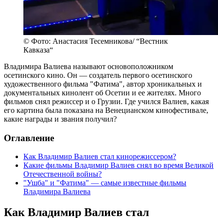
© Фото: Анастасия Тесемникова/ “Вестник
Кавказа“
Владимира Валиева называют основоположником
осетинского кино. Он — создатель первого осетинского
художественного фильма "Фатима", автор хроникальных и
документальных кинолент об Осетии и ее жителях. Много
фильмов снял режиссер и о Грузии. Где учился Валиев, какая
его картина была показана на Венецианском кинофестивале,
какие награды и звания получил?
Оглавление
Как Владимир Валиев стал кинорежиссером?
Какие фильмы Владимир Валиев снял во время Великой
Отечественной войны?
"Ушба" и "Фатима" — самые известные фильмы
Владимира Валиева
Как Владимир Валиев стал