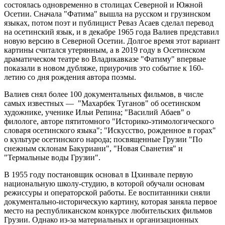
состоялась одновременно в столицах Северной и Южной
Осетии. Сначала "Фатима" вышла на русском и грузинском
языках, потом поэт и публицист Реваз Асаев сделал перевод
на осетинский язык, и в декабре 1965 года Валиев представил
новую версию в Северной Осетии. Долгое время этот вариант
картины считался утерянным, а в 2019 году в Осетинском
драматическом театре во Владикавказе "Фатиму" впервые
показали в новом дубляже, приурочив это событие к 160-
летию со дня рождения автора поэмы.
Валиев снял более 100 документальных фильмов, в числе
самых известных — "Махарбек Туганов" об осетинском
художнике, ученике Ильи Репина; "Василий Абаев" о
филологе, авторе пятитомного "Историко-этимологического
словаря осетинского языка"; "Искусство, рожденное в горах"
о культуре осетинского народа; посвященные Грузии "По
снежным склонам Бакуриани", "Новая Сванетия" и
"Термальные воды Грузии".
В 1955 году постановщик основал в Цхинвале первую
национальную школу-студию, в которой обучали основам
режиссуры и операторской работы. Ее воспитанники сняли
документально-историческую картину, которая заняла первое
место на республиканском конкурсе любительских фильмов
Грузии. Однако из-за материальных и организационных