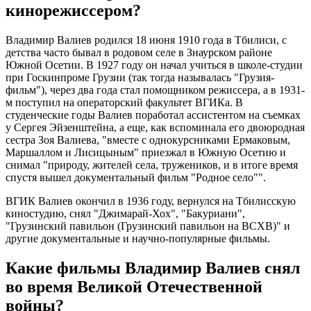
кинорежиссером?
Владимир Валиев родился 18 июня 1910 года в Тбилиси, с
детства часто бывал в родовом селе в Знаурском районе
Южной Осетии. В 1927 году он начал учиться в школе-студии
при Госкинпроме Грузии (так тогда называлась "Грузия-
фильм"), через два года стал помощником режиссера, а в 1931-
м поступил на операторский факультет ВГИКа. В
студенческие годы Валиев поработал ассистентом на съемках
у Сергея Эйзенштейна, а еще, как вспоминала его двоюродная
сестра Зоя Валиева, "вместе с однокурсниками Ермаковым,
Маршаллом и Лисицыным" приезжал в Южную Осетию и
снимал "природу, жителей села, тружеников, и в итоге время
спустя вышел документальный фильм "Родное село"".
ВГИК Валиев окончил в 1936 году, вернулся на Тбилисскую
киностудию, снял "Джимарай-Хох", "Бакуриани",
"Грузинский павильон (Грузинский павильон на ВСХВ)" и
другие документальные и научно-популярные фильмы.
Какие фильмы Владимир Валиев снял
во время Великой Отечественной
войны?