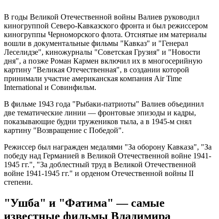
В годы Великой Отечественной войны Валиев руководил
киногруппой Северо-Кавказского фронта и был режиссером
киногруппы Черноморского флота. Отснятые им материалы
вошли в документальные фильмы "Кавказ" и "Генерал
Леселидзе", киножурналы "Советская Грузия" и "Новости
дня", а позже Роман Кармен включил их в многосерийную
картину "Великая Отечественная", в создании которой
принимали участие американская компания Air Time
International и Совинфильм.
В фильме 1943 года "Рыбаки-патриоты" Валиев объединил
две тематические линии — фронтовые эпизоды и кадры,
показывающие будни тружеников тыла, а в 1945-м снял
картину "Возвращение с Победой".
Режиссер был награжден медалями "За оборону Кавказа", "За
победу над Германией в Великой Отечественной войне 1941-
1945 гг.", "За доблестный труд в Великой Отечественной
войне 1941-1945 гг." и орденом Отечественной войны II
степени.
"Ушба" и "Фатима" — самые
известные фильмы Владимира