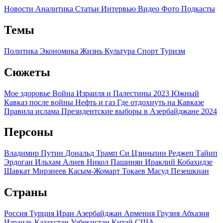
Новости
Аналитика
Статьи
Интервью
Видео
Фото
Подкасты
Темы
Политика
Экономика
Жизнь
Культура
Спорт
Туризм
Сюжеты
Мое здоровье
Война Израиля и Палестины 2023
Южный
Кавказ после войны
Нефть и газ
Где отдохнуть на Кавказе
Правила ислама
Президентские выборы в Азербайджане 2024
Персоны
Владимир Путин
Дональд Трамп
Си Цзиньпин
Реджеп Тайип
Эрдоган
Ильхам Алиев
Никол Пашинян
Ираклий Кобахидзе
Шавкат Мирзиеев
Касым-Жомарт Токаев
Масуд Пезешкиан
Страны
Россия
Турция
Иран
Азербайджан
Армения
Грузия
Абхазия
Израиль
Казахстан
Узбекистан
Китай
США