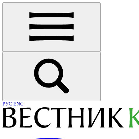
РУС
ENG