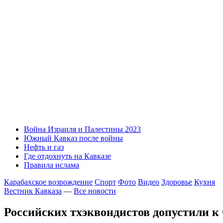
Война Израиля и Палестины 2023
Южный Кавказ после войны
Нефть и газ
Где отдохнуть на Кавказе
Правила ислама
Карабахское возрождение
Спорт
Фото
Видео
Здоровье
Кухня
Вестник Кавказа
—
Все новости
Российских тхэквондистов допустили 