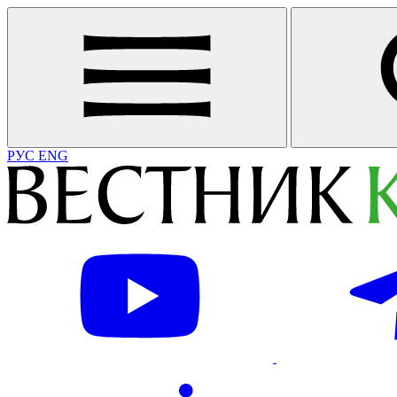
РУС
ENG