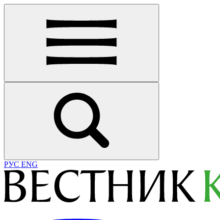
РУС
ENG