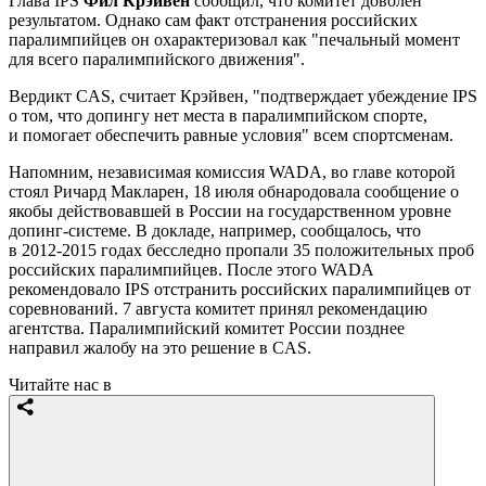
Глава IPS
Фил Крэйвен
сообщил, что комитет доволен
результатом. Однако сам факт отстранения российских
паралимпийцев он охарактеризовал как "печальный момент
для всего паралимпийского движения".
Вердикт CAS, считает Крэйвен, "подтверждает убеждение IPS
о том, что допингу нет места в паралимпийском спорте,
и помогает обеспечить равные условия" всем спортсменам.
Напомним, независимая комиссия WADA, во главе которой
стоял Ричард Макларен, 18 июля обнародовала сообщение о
якобы действовавшей в России на государственном уровне
допинг-системе. В докладе, например, сообщалось, что
в 2012-2015 годах бесследно пропали 35 положительных проб
российских паралимпийцев. После этого WADA
рекомендовало IPS отстранить российских паралимпийцев от
соревнований. 7 августа комитет принял рекомендацию
агентства. Паралимпийский комитет России позднее
направил жалобу на это решение в CAS.
Читайте нас в