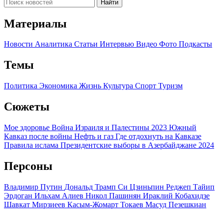
Найти
Материалы
Новости
Аналитика
Статьи
Интервью
Видео
Фото
Подкасты
Темы
Политика
Экономика
Жизнь
Культура
Спорт
Туризм
Сюжеты
Мое здоровье
Война Израиля и Палестины 2023
Южный
Кавказ после войны
Нефть и газ
Где отдохнуть на Кавказе
Правила ислама
Президентские выборы в Азербайджане 2024
Персоны
Владимир Путин
Дональд Трамп
Си Цзиньпин
Реджеп Тайип
Эрдоган
Ильхам Алиев
Никол Пашинян
Ираклий Кобахидзе
Шавкат Мирзиеев
Касым-Жомарт Токаев
Масуд Пезешкиан