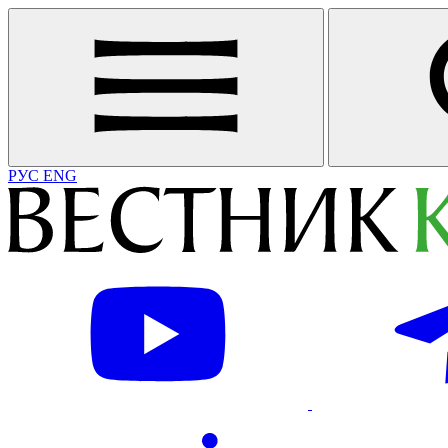
РУС
ENG