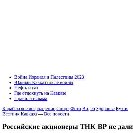
Война Израиля и Палестины 2023
Южный Кавказ после войны
Нефть и газ
Где отдохнуть на Кавказе
Правила ислама
Карабахское возрождение
Спорт
Фото
Видео
Здоровье
Кухня
Вестник Кавказа
—
Все новости
Российские акционеры ТНК-ВР не дал