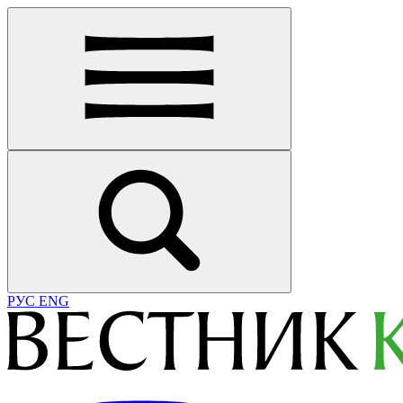
РУС
ENG