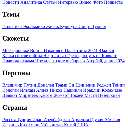
Новости
Аналитика
Статьи
Интервью
Видео
Фото
Подкасты
Темы
Политика
Экономика
Жизнь
Культура
Спорт
Туризм
Сюжеты
Мое здоровье
Война Израиля и Палестины 2023
Южный
Кавказ после войны
Нефть и газ
Где отдохнуть на Кавказе
Правила ислама
Президентские выборы в Азербайджане 2024
Персоны
Владимир Путин
Дональд Трамп
Си Цзиньпин
Реджеп Тайип
Эрдоган
Ильхам Алиев
Никол Пашинян
Ираклий Кобахидзе
Шавкат Мирзиеев
Касым-Жомарт Токаев
Масуд Пезешкиан
Страны
Россия
Турция
Иран
Азербайджан
Армения
Грузия
Абхазия
Израиль
Казахстан
Узбекистан
Китай
США