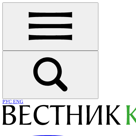
РУС
ENG