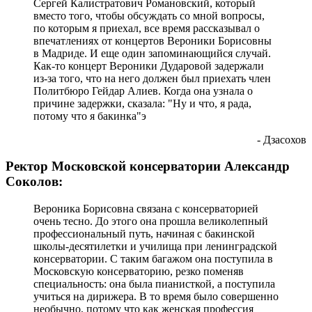
Сергей Калистратович Романовский, который
вместо того, чтобы обсуждать со мной вопросы,
по которым я приехал, все время рассказывал о
впечатлениях от концертов Вероники Борисовны
в Мадриде. И еще один запоминающийся случай.
Как-то концерт Вероники Дударовой задержали
из-за того, что на него должен был приехать член
Политбюро Гейдар Алиев. Когда она узнала о
причине задержки, сказала: "Ну и что, я рада,
потому что я бакинка"э
- Дзасохов
Ректор Московской консерватории Александр
Соколов:
Вероника Борисовна связана с консерваторией
очень тесно. До этого она прошла великолепный
профессиональный путь, начиная с бакинской
школы-десятилетки и училища при ленинградской
консерватории. С таким багажом она поступила в
Московскую консерваторию, резко поменяв
специальность: она была пианисткой, а поступила
учиться на дирижера. В то время было совершенно
необычно, потому что как женская профессия