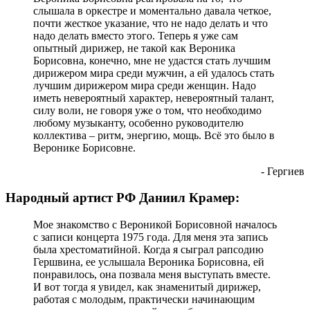
слышала в оркестре и моментально давала четкое,
почти жесткое указание, что не надо делать и что
надо делать вместо этого. Теперь я уже сам
опытный дирижер, не такой как Вероника
Борисовна, конечно, мне не удастся стать лучшим
дирижером мира среди мужчин, а ей удалось стать
лучшим дирижером мира среди женщин. Надо
иметь невероятный характер, невероятный талант,
силу воли, не говоря уже о том, что необходимо
любому музыканту, особенно руководителю
коллектива – ритм, энергию, мощь. Всё это было в
Веронике Борисовне.
- Гергиев
Народный артист РФ Даниил Крамер:
Мое знакомство с Вероникой Борисовной началось
с записи концерта 1975 года. Для меня эта запись
была хрестоматийной. Когда я сыграл рапсодию
Гершвина, ее услышала Вероника Борисовна, ей
понравилось, она позвала меня выступать вместе.
И вот тогда я увидел, как знаменитый дирижер,
работая с молодым, практически начинающим