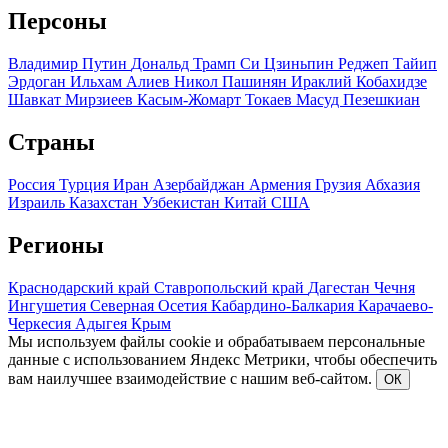
Персоны
Владимир Путин
Дональд Трамп
Си Цзиньпин
Реджеп Тайип
Эрдоган
Ильхам Алиев
Никол Пашинян
Ираклий Кобахидзе
Шавкат Мирзиеев
Касым-Жомарт Токаев
Масуд Пезешкиан
Страны
Россия
Турция
Иран
Азербайджан
Армения
Грузия
Абхазия
Израиль
Казахстан
Узбекистан
Китай
США
Регионы
Краснодарский край
Ставропольский край
Дагестан
Чечня
Ингушетия
Северная Осетия
Кабардино-Балкария
Карачаево-
Черкесия
Адыгея
Крым
Мы используем файлы cookie и обрабатываем персональные
данные с использованием Яндекс Метрики, чтобы обеспечить
вам наилучшее взаимодействие с нашим веб-сайтом.
ОК