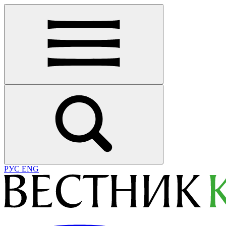
РУС
ENG