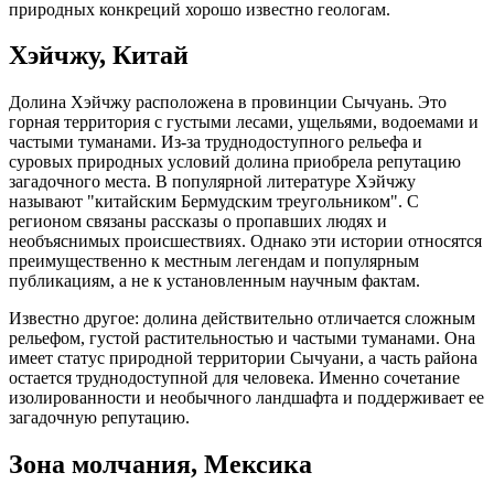
природных конкреций хорошо известно геологам.
Хэйчжу, Китай
Долина Хэйчжу расположена в провинции Сычуань. Это
горная территория с густыми лесами, ущельями, водоемами и
частыми туманами. Из-за труднодоступного рельефа и
суровых природных условий долина приобрела репутацию
загадочного места. В популярной литературе Хэйчжу
называют "китайским Бермудским треугольником". С
регионом связаны рассказы о пропавших людях и
необъяснимых происшествиях. Однако эти истории относятся
преимущественно к местным легендам и популярным
публикациям, а не к установленным научным фактам.
Известно другое: долина действительно отличается сложным
рельефом, густой растительностью и частыми туманами. Она
имеет статус природной территории Сычуани, а часть района
остается труднодоступной для человека. Именно сочетание
изолированности и необычного ландшафта и поддерживает ее
загадочную репутацию.
Зона молчания, Мексика