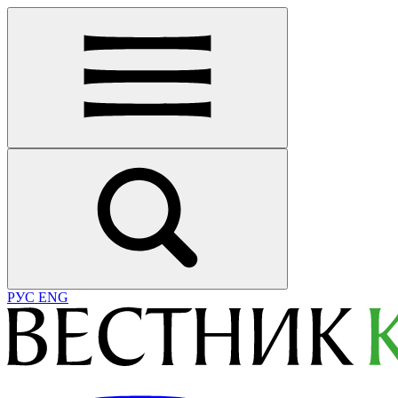
РУС
ENG