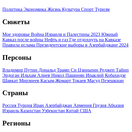
Политика
Экономика
Жизнь
Культура
Спорт
Туризм
Сюжеты
Мое здоровье
Война Израиля и Палестины 2023
Южный
Кавказ после войны
Нефть и газ
Где отдохнуть на Кавказе
Правила ислама
Президентские выборы в Азербайджане 2024
Персоны
Владимир Путин
Дональд Трамп
Си Цзиньпин
Реджеп Тайип
Эрдоган
Ильхам Алиев
Никол Пашинян
Ираклий Кобахидзе
Шавкат Мирзиеев
Касым-Жомарт Токаев
Масуд Пезешкиан
Страны
Россия
Турция
Иран
Азербайджан
Армения
Грузия
Абхазия
Израиль
Казахстан
Узбекистан
Китай
США
Регионы