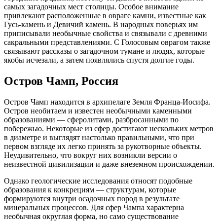
самых загадочных мест столицы. Особое внимание
привлекают расположенные в овраге камни, известные как
Гусь-камень и Девичий камень. В народных поверьях им
приписывали необычные свойства и связывали с древними
сакральными представлениями. С Голосовым оврагом также
связывают рассказы о загадочном тумане и людях, которые
якобы исчезали, а затем появлялись спустя долгие годы.
Остров Чамп, Россия
Остров Чамп находится в архипелаге Земля Франца-Иосифа.
Остров необитаем и известен необычными каменными
образованиями — сферолитами, разбросанными по
побережью. Некоторые из сфер достигают нескольких метров
в диаметре и выглядят настолько правильными, что при
первом взгляде их легко принять за рукотворные объекты.
Неудивительно, что вокруг них возникли версии о
неизвестной цивилизации и даже внеземном происхождении.
Однако геологические исследования относят подобные
образования к конкрециям — структурам, которые
формируются внутри осадочных пород в результате
минеральных процессов. Для сфер Чампа характерна
необычная округлая форма, но само существование