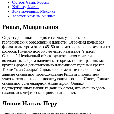
Остров Чамп, Россия
Хэйчжу, Китай
Зона молчания, Мексика
Золотой камень, Мьянма
Ришат, Мавритания
Структура Ришат — одно из самых узнаваемых
геологических образований планеты. Огромная кольцевая
форма диаметром около 45–50 километров хорошо заметна из
космоса. Именно поэтому ее часто называют "глазом
Сахары". Необычный объект долгое время считали
возможным следом падения метеорита: почти правильная
круглая форма действительно напоминает ударный кратер.
Также "глаз Сахары" Однако современные геологические
данные связывают происхождение Ришата с поднятием
участка земной коры и последующей эрозией. Иногда Ришат
связывают с легендарной Атлантидой. Однако
подтвержденных научных данных о том, что именно здесь
находилась мифическая цивилизация, нет.
Линии Наски, Перу