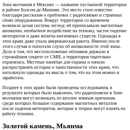
Зона молчания в Мексике — название пустынной территории
в районе Болсон-де-Мапими. Это место стало известно
благодаря рассказам о проблемах с радиосвязью и странных
сбоях оборудования. Вокруг территории со временем
возникла целая система легенд: ей приписывали магнитные
аномалии, необычное воздействие на технику, частое падение
метеоритов и даже визиты внеземных существ. Однажды в
этих краях даже упала американская ракета. Именно после
этого случая и поползли слухи об аномальности этой зоны.
Дело в том, что местоположение обломков держали в
строжайшем секрете от СМИ, а территория тщательно
охранялась. Местные нанятые для охраны и начали
распространять истории о таинственности этих краев, что
натолкнуло однажды на мысль о том, что на этом можно и
заработать.
Позднее в этих краях были проведены исследования, в
результате которых было выяснено, что радиопомехи в Зоне
молчания могут возникать по вполне земным причинам,
среди которых большое содержание магнитных металлов
после падения метеоритов, которые в теории могут влиять на
работу техники.
Золотой камень, Мьянма