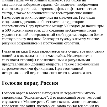
Линии Наски — огромный комплекс геоглифов на
засушливом побережье страны. Он включает изображения
животных, растений, антропоморфных и фантастических
фигур, а также многочисленные геометрические линии.
Некоторые из них протянулись на километры. Геоглифы
создавались древними обществами на территории
современного Перу примерно между 500 годом до нашей эры
и 500 годом нашей эры. Для создания изображений люди
удаляли темный поверхностный слой грунта, открывая более
светлую почву под ним. Благодаря сухому климату многие
рисунки сохранились на протяжении столетий.
Главная загадка Наски заключается не в существовании самих
линий, а в их назначении и масштабах. Исследователи
связывают геоглифы с религиозными и ритуальными
представлениями древних обществ, а также с возможными
астрономическими функциями. При этом единой
исчерпывающей версии значения всего комплекса нет.
Голосов овраг, Россия
Голосов овраг в Москве находится на территории музея-
заповедника "Коломенское". Это природный овраг, который
спускается к Москве-реке. С ним связаны многочисленные
городские предания, поэтому он давно считается одним из