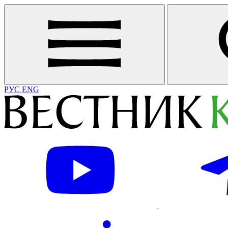
РУС
ENG