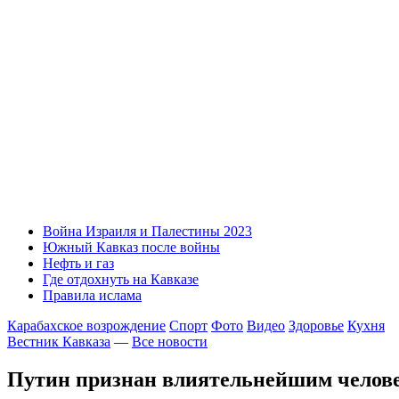
Война Израиля и Палестины 2023
Южный Кавказ после войны
Нефть и газ
Где отдохнуть на Кавказе
Правила ислама
Карабахское возрождение
Спорт
Фото
Видео
Здоровье
Кухня
Вестник Кавказа
—
Все новости
Путин признан влиятельнейшим человек