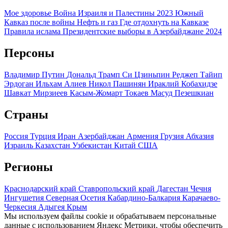
Мое здоровье
Война Израиля и Палестины 2023
Южный
Кавказ после войны
Нефть и газ
Где отдохнуть на Кавказе
Правила ислама
Президентские выборы в Азербайджане 2024
Персоны
Владимир Путин
Дональд Трамп
Си Цзиньпин
Реджеп Тайип
Эрдоган
Ильхам Алиев
Никол Пашинян
Ираклий Кобахидзе
Шавкат Мирзиеев
Касым-Жомарт Токаев
Масуд Пезешкиан
Страны
Россия
Турция
Иран
Азербайджан
Армения
Грузия
Абхазия
Израиль
Казахстан
Узбекистан
Китай
США
Регионы
Краснодарский край
Ставропольский край
Дагестан
Чечня
Ингушетия
Северная Осетия
Кабардино-Балкария
Карачаево-
Черкесия
Адыгея
Крым
Мы используем файлы cookie и обрабатываем персональные
данные с использованием Яндекс Метрики, чтобы обеспечить