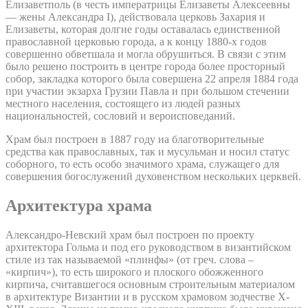
Елизаветполь (в честь императрицы Елизаветы Алексеевны
— жены Александра I), действовала церковь Захария и
Елизаветы, которая долгие годы оставалась единственной
православной церковью города, а к концу 1880-х годов
совершенно обветшала и могла обрушиться. В связи с этим
было решено построить в центре города более просторный
собор, закладка которого была совершена 22 апреля 1884 года
при участии экзарха Грузии Павла и при большом стечении
местного населения, состоящего из людей разных
национальностей, сословий и вероисповеданий.
Храм был построен в 1887 году на благотворительные
средства как православных, так и мусульман и носил статус
соборного, то есть особо значимого храма, служащего для
совершения богослужений духовенством нескольких церквей.
Архитектура храма
Александро-Невский храм был построен по проекту
архитектора Гольма и под его руководством в византийском
стиле из так называемой «плинфы» (от греч. слова –
«кирпич»), то есть широкого и плоского обожженного
кирпича, считавшегося основным строительным материалом
в архитектуре Византии и в русском храмовом зодчестве X-