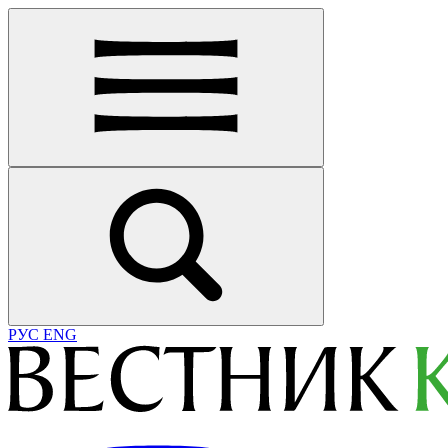
РУС
ENG