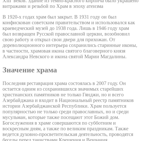
XIII веков. Здание из темно-красного кирпича было украшено
витражами и резьбой по Храм в эпоху атеизма
В 1920-х годах храм был закрыт. В 1931 году он был
конфискован советским правительством и использовался как
краеведческий музей до 1938 года. Лишь в 1946 году храм
был возвращен Русской православной церкви, возобновил
свою работу и открыл свои двери для прихожан. От
дореволюционного интерьера сохранились старинные иконы,
в частности, храмовая икона святого благоверного князя
Александра Невского и икона святой Марии Магдалины.
Значение храма
Последняя реставрация храма состоялась в 2007 году. Он
остается одним из сохранившихся значимых старейших
христианских памятников не только Гянджи, но и всего
Азербайджана и входит в Национальный реестр памятников
истории Азербайджанской Республики. Храм пользуется
популярностью не только среди православных, но и среди
мусульман, которые также посещают этот Божий дом.
Богослужения в храме совершаются по субботним и
воскресным дням, а также по великим праздникам. Также
ведется духовно-просветительская деятельность, проводятся
беседы перед таинствами Крещения и Венчания.