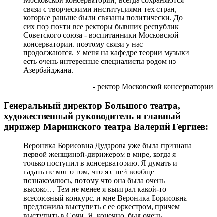
Московской консерватории, всегда сохраняются
связи с творческими институциями тех стран,
которые раньше были связаны политически. До
сих пор почти все ректоры бывших республик
Советского союза - воспитанники Московской
консерватории, поэтому связи у нас
продолжаются. У меня на кафедре теории музыки
есть очень интересные специалисты родом из
Азербайджана.
- ректор Московской консерватории
Генеральный директор Большого театра,
художественный руководитель и главный
дирижер Мариинского театра Валерий Гергиев:
Вероника Борисовна Дударова уже была признана
первой женщиной-дирижером в мире, когда я
только поступил в консерваторию. Я думать и
гадать не мог о том, что я с ней вообще
познакомлюсь, потому что она была очень
высоко… Тем не менее я выиграл какой-то
всесоюзный конкурс, и мне Вероника Борисовна
предложила выступить с ее оркестром, причем
выступить в Сочи. Я, конечно, был очень