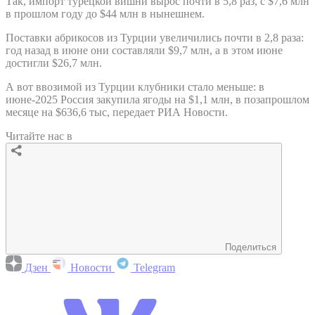
Так, импорт турецкой вишни вырос почти в 5,8 раз, с $7,6 млн
в прошлом году до $44 млн в нынешнем.
Поставки абрикосов из Турции увеличились почти в 2,8 раза:
год назад в июне они составляли $9,7 млн, а в этом июне
достигли $26,7 млн.
А вот ввозимой из Турции клубники стало меньше: в
июне-2025 Россия закупила ягоды на $1,1 млн, в позапрошлом
месяце на $636,6 тыс, передает РИА Новости.
Читайте нас в
Поделиться
Дзен
Новости
Telegram