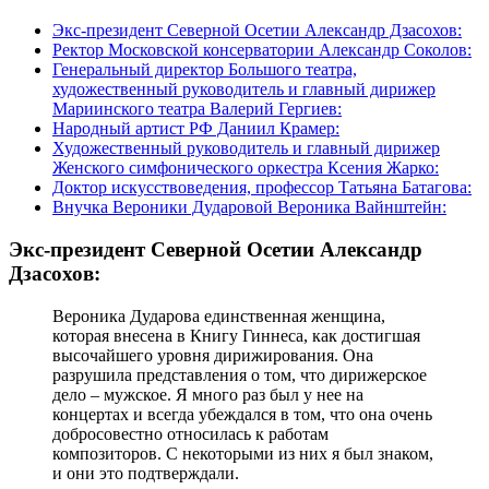
Экс-президент Северной Осетии Александр Дзасохов:
Ректор Московской консерватории Александр Соколов:
Генеральный директор Большого театра,
художественный руководитель и главный дирижер
Мариинского театра Валерий Гергиев:
Народный артист РФ Даниил Крамер:
Художественный руководитель и главный дирижер
Женского симфонического оркестра Ксения Жарко:
Доктор искусствоведения, профессор Татьяна Батагова:
Внучка Вероники Дударовой Вероника Вайнштейн:
Экс-президент Северной Осетии Александр
Дзасохов:
Вероника Дударова единственная женщина,
которая внесена в Книгу Гиннеса, как достигшая
высочайшего уровня дирижирования. Она
разрушила представления о том, что дирижерское
дело – мужское. Я много раз был у нее на
концертах и всегда убеждался в том, что она очень
добросовестно относилась к работам
композиторов. С некоторыми из них я был знаком,
и они это подтверждали.