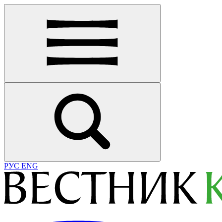
РУС
ENG