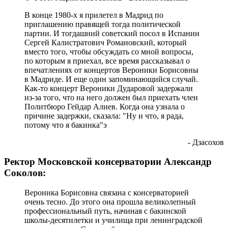
В конце 1980-х я прилетел в Мадрид по
приглашению правящей тогда политической
партии. И тогдашний советский посол в Испании
Сергей Калистратович Романовский, который
вместо того, чтобы обсуждать со мной вопросы,
по которым я приехал, все время рассказывал о
впечатлениях от концертов Вероники Борисовны
в Мадриде. И еще один запоминающийся случай.
Как-то концерт Вероники Дударовой задержали
из-за того, что на него должен был приехать член
Политбюро Гейдар Алиев. Когда она узнала о
причине задержки, сказала: "Ну и что, я рада,
потому что я бакинка"э
- Дзасохов
Ректор Московской консерватории Александр
Соколов:
Вероника Борисовна связана с консерваторией
очень тесно. До этого она прошла великолепный
профессиональный путь, начиная с бакинской
школы-десятилетки и училища при ленинградской