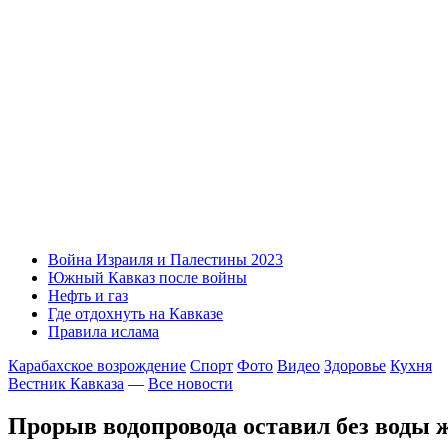
Война Израиля и Палестины 2023
Южный Кавказ после войны
Нефть и газ
Где отдохнуть на Кавказе
Правила ислама
Карабахское возрождение
Спорт
Фото
Видео
Здоровье
Кухня
Вестник Кавказа
—
Все новости
Прорыв водопровода оставил без воды 