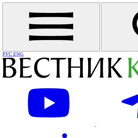
РУС
ENG