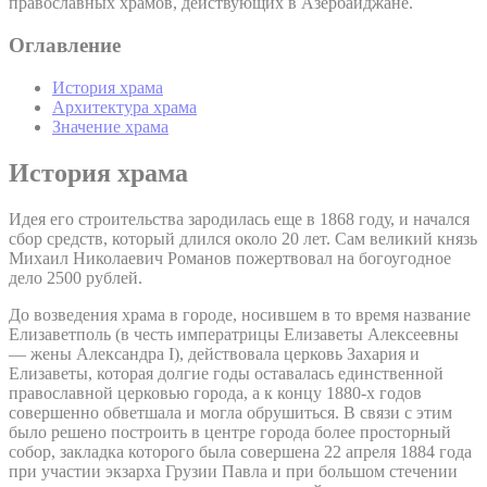
православных храмов, действующих в Азербайджане.
Оглавление
История храма
Архитектура храма
Значение храма
История храма
Идея его строительства зародилась еще в 1868 году, и начался
сбор средств, который длился около 20 лет. Сам великий князь
Михаил Николаевич Романов пожертвовал на богоугодное
дело 2500 рублей.
До возведения храма в городе, носившем в то время название
Елизаветполь (в честь императрицы Елизаветы Алексеевны
— жены Александра I), действовала церковь Захария и
Елизаветы, которая долгие годы оставалась единственной
православной церковью города, а к концу 1880-х годов
совершенно обветшала и могла обрушиться. В связи с этим
было решено построить в центре города более просторный
собор, закладка которого была совершена 22 апреля 1884 года
при участии экзарха Грузии Павла и при большом стечении