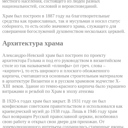
местного населения, состоящего из людей разных
национальностей, сословий и вероисповеданий.
Храм был построен в 1887 году на благотворительные
средства как православных, так и мусульман и носил статус
соборного, то есть особо значимого храма, служащего для
совершения богослужений духовенством нескольких церквей.
Архитектура храма
Александро-Невский храм был построен по проекту
архитектора Гольма и под его руководством в византийском
стиле из так называемой «плинфы» (от греч. слова –
«кирпич»), то есть широкого и плоского обожженного
кирпича, считавшегося основным строительным материалом
в архитектуре Византии и в русском храмовом зодчестве X-
XIII веков. Здание из темно-красного кирпича было украшено
витражами и резьбой по Храм в эпоху атеизма
В 1920-х годах храм был закрыт. В 1931 году он был
конфискован советским правительством и использовался как
краеведческий музей до 1938 года. Лишь в 1946 году храм
был возвращен Русской православной церкви, возобновил
свою работу и открыл свои двери для прихожан. От
дореволюционного интерьера сохранились старинные иконы,