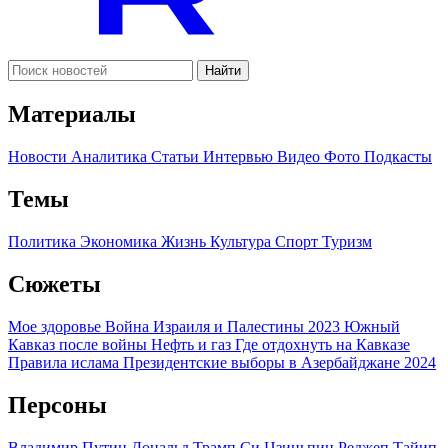
Найти
Материалы
Новости
Аналитика
Статьи
Интервью
Видео
Фото
Подкасты
Темы
Политика
Экономика
Жизнь
Культура
Спорт
Туризм
Сюжеты
Мое здоровье
Война Израиля и Палестины 2023
Южный
Кавказ после войны
Нефть и газ
Где отдохнуть на Кавказе
Правила ислама
Президентские выборы в Азербайджане 2024
Персоны
Владимир Путин
Дональд Трамп
Си Цзиньпин
Реджеп Тайип