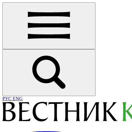
РУС
ENG