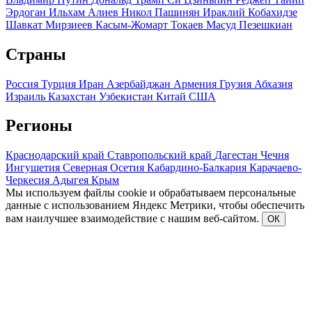
Эрдоган
Ильхам Алиев
Никол Пашинян
Ираклий Кобахидзе
Шавкат Мирзиеев
Касым-Жомарт Токаев
Масуд Пезешкиан
Страны
Россия
Турция
Иран
Азербайджан
Армения
Грузия
Абхазия
Израиль
Казахстан
Узбекистан
Китай
США
Регионы
Краснодарский край
Ставропольский край
Дагестан
Чечня
Ингушетия
Северная Осетия
Кабардино-Балкария
Карачаево-
Черкесия
Адыгея
Крым
Мы используем файлы cookie и обрабатываем персональные
данные с использованием Яндекс Метрики, чтобы обеспечить
вам наилучшее взаимодействие с нашим веб-сайтом.
ОК