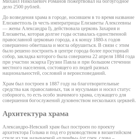
Михаил Николаевич Романов пожертвовал на богоугодное
дело 2500 рублей.
До возведения храма в городе, носившем в то время название
Елизаветполь (в честь императрицы Елизаветы Алексеевны
— жены Александра I), действовала церковь Захария и
Елизаветы, которая долгие годы оставалась единственной
православной церковью города, а к концу 1880-х годов
совершенно обветшала и могла обрушиться. В связи с этим
было решено построить в центре города более просторный
собор, закладка которого была совершена 22 апреля 1884 года
при участии экзарха Грузии Павла и при большом стечении
местного населения, состоящего из людей разных
национальностей, сословий и вероисповеданий.
Храм был построен в 1887 году на благотворительные
средства как православных, так и мусульман и носил статус
соборного, то есть особо значимого храма, служащего для
совершения богослужений духовенством нескольких церквей.
Архитектура храма
Александро-Невский храм был построен по проекту
архитектора Гольма и под его руководством в византийском
стиле из так называемой «плинфы» (от греч. слова –