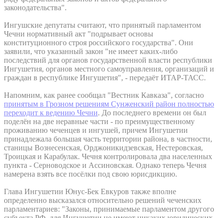
законодательства".
Ингушские депутаты считают, что принятый парламентом
Чечни нормативный акт "подрывает основы
конституционного строя российского государства". Они
заявили, что указанный закон "не имеет каких-либо
последствий для органов государственной власти республики
Ингушетия, органов местного самоуправления, организаций и
граждан в республике Ингушетия", - передаёт ИТАР-ТАСС.
Напомним, как ранее сообщал "Вестник Кавказа", согласно
принятым в Грозном решениям Сунженский район полностью
переходит к ведению Чечни
. До последнего времени он был
поделён на две неравные части - по преимущественному
проживанию чеченцев и ингушей, причем Ингушетии
принадлежала большая часть территории района, в частности,
станицы Вознесенская, Орджоникидзевская, Нестеровская,
Троицкая и Карабулак. Чечня контролировала два населенных
пункта - Серноводское и Ассиновская. Однако теперь Чечня
намерена взять все посёлки под свою юрисдикцию.
Глава Ингушетии Юнус-Бек Евкуров также вполне
определенно высказался относительно решений чеченских
парламентариев: "Законы, принимаемые парламентом другого
субъекта РФ, для Ингушетии не имеют никаких юридических