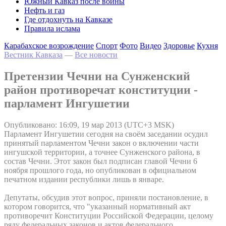
Южный Кавказ после войны
Нефть и газ
Где отдохнуть на Кавказе
Правила ислама
Карабахское возрождение
Спорт
Фото
Видео
Здоровье
Кухня
Вестник Кавказа
—
Все новости
Претензии Чечни на Сунженский
район противоречат конституции -
парламент Ингушетии
Опубликовано: 16:09, 19 мар 2013 (UTC+3 MSK)
Парламент Ингушетии сегодня на своём заседании осудил
принятый парламентом Чечни закон о включении части
ингушской территории, а точнее Сунженского района, в
состав Чечни. Этот закон был подписан главой Чечни 6
ноября прошлого года, но опубликован в официальном
печатном издании республики лишь в январе.
Депутаты, обсудив этот вопрос, приняли постановление, в
котором говорится, что "указанный нормативный акт
противоречит Конституции Российской Федерации, целому
ряду федеральных законов и актов федерального