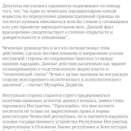
Депутаты ингушского парламента недоумевают по поводу
того, что "ни один из чеченских парламентариев-членов
комиссии по определению административной границы не
посчитал нужным обмолвиться хотя бы словом о готовящемся
или уже принятом законодательном акте. Данный факт
красноречиво свидетельствует о степени открытости и
доверительности в отношениях".
Чеченское руководство и все кто потворствовал этим
действиям, сделали бессмысленными и напрасными усилия
ингушской стороны по сохранению братских уз между
нашими народами. Данные действия расцениваю как заранее
спланированную и подготовленную акцию власти и
"политической элиты" Чечни с целью оказания на ингушскую
сторону всестороннего политического и психологического
давления", - считает Мухарбек Дидигов.
Ингушская сторона старается строго придерживаться
политико-правовых аспектов данного вопроса, заявил глава
парламента Ингушетии. "Прискорбно, что мои коллеги
посягнули не только на закрепленные права и нормы
конституции Чеченской республики, но и пытаются нарушить
основы государственного устройства Республики Ингушетия,
закрепленные в Основном Законе республики и Конституции