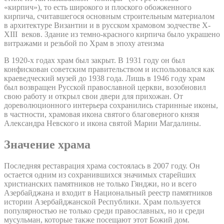
«кирпич»), то есть широкого и плоского обожженного
кирпича, считавшегося основным строительным материалом
в архитектуре Византии и в русском храмовом зодчестве X-
XIII веков. Здание из темно-красного кирпича было украшено
витражами и резьбой по Храм в эпоху атеизма
В 1920-х годах храм был закрыт. В 1931 году он был
конфискован советским правительством и использовался как
краеведческий музей до 1938 года. Лишь в 1946 году храм
был возвращен Русской православной церкви, возобновил
свою работу и открыл свои двери для прихожан. От
дореволюционного интерьера сохранились старинные иконы,
в частности, храмовая икона святого благоверного князя
Александра Невского и икона святой Марии Магдалины.
Значение храма
Последняя реставрация храма состоялась в 2007 году. Он
остается одним из сохранившихся значимых старейших
христианских памятников не только Гянджи, но и всего
Азербайджана и входит в Национальный реестр памятников
истории Азербайджанской Республики. Храм пользуется
популярностью не только среди православных, но и среди
мусульман, которые также посещают этот Божий дом.