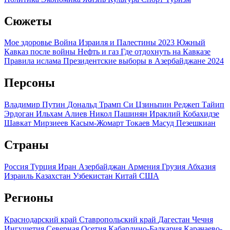
Сюжеты
Мое здоровье
Война Израиля и Палестины 2023
Южный
Кавказ после войны
Нефть и газ
Где отдохнуть на Кавказе
Правила ислама
Президентские выборы в Азербайджане 2024
Персоны
Владимир Путин
Дональд Трамп
Си Цзиньпин
Реджеп Тайип
Эрдоган
Ильхам Алиев
Никол Пашинян
Ираклий Кобахидзе
Шавкат Мирзиеев
Касым-Жомарт Токаев
Масуд Пезешкиан
Страны
Россия
Турция
Иран
Азербайджан
Армения
Грузия
Абхазия
Израиль
Казахстан
Узбекистан
Китай
США
Регионы
Краснодарский край
Ставропольский край
Дагестан
Чечня
Ингушетия
Северная Осетия
Кабардино-Балкария
Карачаево-