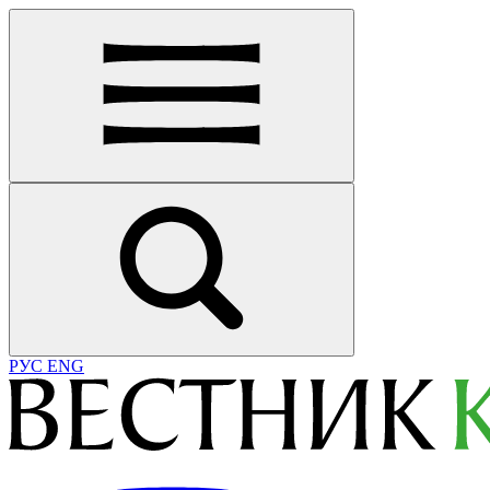
РУС
ENG