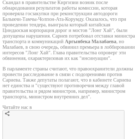
Скандал в правительстве Киргизии возник после
обнародования результатов работы комиссии, которая
проверяла госзакупки при реконструкции автодороги
Балыкчи-Тамчы-Чолпон-Ата-Корумду. Оказалось, что при
проведении тендера, выиграла который китайская
Циндаоская корпорация дорог и мостов "Лонг Хай", были
допущены нарушения. Сариев потребовал отставки министра
транспорта и коммуникаций
Аргынбека Малабаева
, но
Малабаев, в свою очередь, обвинил премьера в лоббировании
интересов "Лонг Хай". Глава правительства опроверг эти
обвинения, охарактеризовав их как "инсинуации".
В парламенте страны считают, что правоохранители должны
провести расследование в связи с подозрениями против
Сариева. Также депутаты полагают, что в кабинете Сариева
нет единства и "существуют противоречия между главой
правительства и рядом министров, например, министром
транспорта, министром внутренних дел".
Читайте нас в