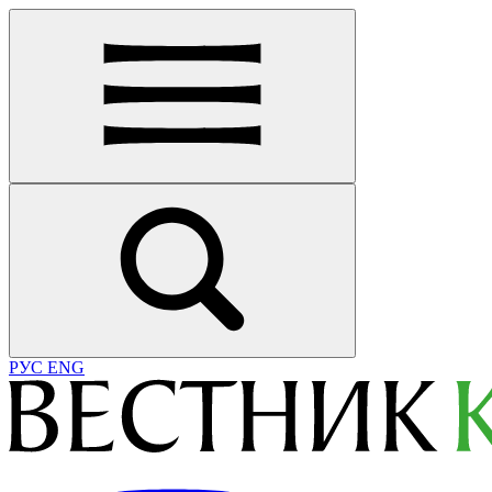
РУС
ENG