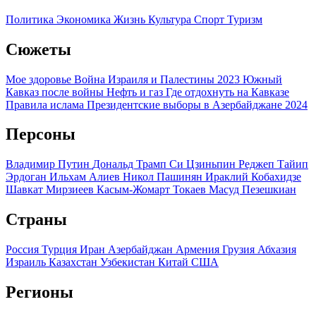
Политика
Экономика
Жизнь
Культура
Спорт
Туризм
Сюжеты
Мое здоровье
Война Израиля и Палестины 2023
Южный
Кавказ после войны
Нефть и газ
Где отдохнуть на Кавказе
Правила ислама
Президентские выборы в Азербайджане 2024
Персоны
Владимир Путин
Дональд Трамп
Си Цзиньпин
Реджеп Тайип
Эрдоган
Ильхам Алиев
Никол Пашинян
Ираклий Кобахидзе
Шавкат Мирзиеев
Касым-Жомарт Токаев
Масуд Пезешкиан
Страны
Россия
Турция
Иран
Азербайджан
Армения
Грузия
Абхазия
Израиль
Казахстан
Узбекистан
Китай
США
Регионы