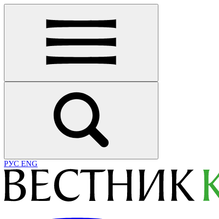
РУС
ENG