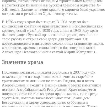
кирпича, считавшегося основным строительным материалом
в архитектуре Византии и в русском храмовом зодчестве X-
XIII веков. Здание из темно-красного кирпича было украшено
витражами и резьбой по Храм в эпоху атеизма
В 1920-х годах храм был закрыт. В 1931 году он был
конфискован советским правительством и использовался как
краеведческий музей до 1938 года. Лишь в 1946 году храм
был возвращен Русской православной церкви, возобновил
свою работу и открыл свои двери для прихожан. От
дореволюционного интерьера сохранились старинные иконы,
в частности, храмовая икона святого благоверного князя
Александра Невского и икона святой Марии Магдалины.
Значение храма
Последняя реставрация храма состоялась в 2007 году. Он
остается одним из сохранившихся значимых старейших
христианских памятников не только Гянджи, но и всего
Азербайджана и входит в Национальный реестр памятников
истории Азербайджанской Республики. Храм пользуется
популярностью не только среди православных, но и среди
мусульман, которые также посещают этот Божий дом.
Богослужения в храме совершаются по субботним и
воскресным дням, а также по великим праздникам. Также