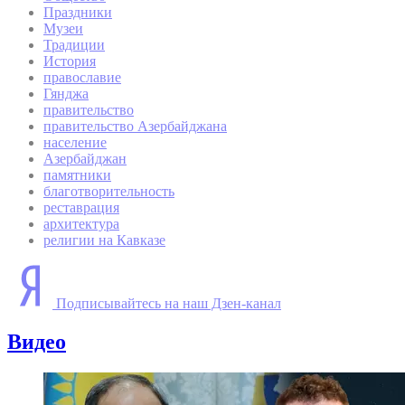
Праздники
Музеи
Традиции
История
православие
Гянджа
правительство
правительство Азербайджана
население
Азербайджан
памятники
благотворительность
реставрация
архитектура
религии на Кавказе
Подписывайтесь на наш Дзен-канал
Видео