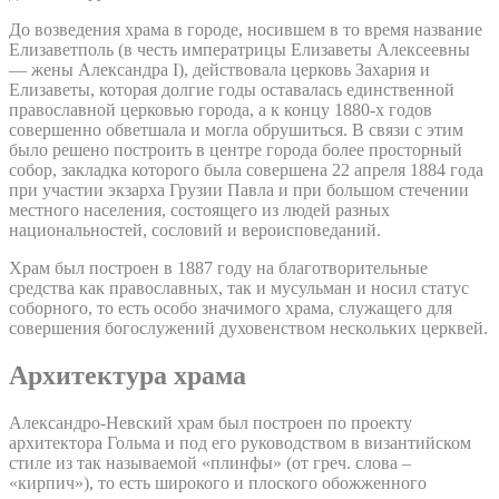
До возведения храма в городе, носившем в то время название
Елизаветполь (в честь императрицы Елизаветы Алексеевны
— жены Александра I), действовала церковь Захария и
Елизаветы, которая долгие годы оставалась единственной
православной церковью города, а к концу 1880-х годов
совершенно обветшала и могла обрушиться. В связи с этим
было решено построить в центре города более просторный
собор, закладка которого была совершена 22 апреля 1884 года
при участии экзарха Грузии Павла и при большом стечении
местного населения, состоящего из людей разных
национальностей, сословий и вероисповеданий.
Храм был построен в 1887 году на благотворительные
средства как православных, так и мусульман и носил статус
соборного, то есть особо значимого храма, служащего для
совершения богослужений духовенством нескольких церквей.
Архитектура храма
Александро-Невский храм был построен по проекту
архитектора Гольма и под его руководством в византийском
стиле из так называемой «плинфы» (от греч. слова –
«кирпич»), то есть широкого и плоского обожженного