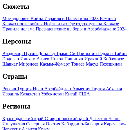
Сюжеты
Мое здоровье
Война Израиля и Палестины 2023
Южный
Кавказ после войны
Нефть и газ
Где отдохнуть на Кавказе
Правила ислама
Президентские выборы в Азербайджане 2024
Персоны
Владимир Путин
Дональд Трамп
Си Цзиньпин
Реджеп Тайип
Эрдоган
Ильхам Алиев
Никол Пашинян
Ираклий Кобахидзе
Шавкат Мирзиеев
Касым-Жомарт Токаев
Масуд Пезешкиан
Страны
Россия
Турция
Иран
Азербайджан
Армения
Грузия
Абхазия
Израиль
Казахстан
Узбекистан
Китай
США
Регионы
Краснодарский край
Ставропольский край
Дагестан
Чечня
Ингушетия
Северная Осетия
Кабардино-Балкария
Карачаево-
Черкесия
Адыгея
Крым