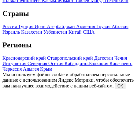
Шавкат Мирзиеев
Касым-Жомарт Токаев
Масуд Пезешкиан
Страны
Россия
Турция
Иран
Азербайджан
Армения
Грузия
Абхазия
Израиль
Казахстан
Узбекистан
Китай
США
Регионы
Краснодарский край
Ставропольский край
Дагестан
Чечня
Ингушетия
Северная Осетия
Кабардино-Балкария
Карачаево-
Черкесия
Адыгея
Крым
Мы используем файлы cookie и обрабатываем персональные
данные с использованием Яндекс Метрики, чтобы обеспечить
вам наилучшее взаимодействие с нашим веб-сайтом.
ОК