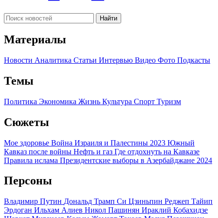
Найти
Материалы
Новости
Аналитика
Статьи
Интервью
Видео
Фото
Подкасты
Темы
Политика
Экономика
Жизнь
Культура
Спорт
Туризм
Сюжеты
Мое здоровье
Война Израиля и Палестины 2023
Южный
Кавказ после войны
Нефть и газ
Где отдохнуть на Кавказе
Правила ислама
Президентские выборы в Азербайджане 2024
Персоны
Владимир Путин
Дональд Трамп
Си Цзиньпин
Реджеп Тайип
Эрдоган
Ильхам Алиев
Никол Пашинян
Ираклий Кобахидзе