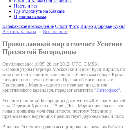
Южный Кавказ после войны
Нефть и газ
Где отдохнуть на Кавказе
Правила ислама
Карабахское возрождение
Спорт
Фото
Видео
Здоровье
Кухня
Вестник Кавказа
—
Все новости
Православный мир отмечает Успение
Пресвятой Богородицы
Опубликовано: 10:35, 28 авг 2012 (UTC+3 MSK)
Сегодня утром патриарх Московский и всея Руси Кирилл, по
многолетней традиции, совершил в Успенском соборе Кремля
литургию по случаю Успения Пресвятой Богородицы и
Приснодевы Марии - одного из главных праздников
христианского календаря, передаёт агентство
"Интерфакс"
.
Успение (кончина) Богородицы датируется 48-м годом нашей
эры. Пережив Христа на 15 лет, Дева Мария провела все эти
годы в подвигах молитвы и поста, поэтому Успению у
православных верующих предшествует двухнедельный пост.
В народе Успение издавна ассоциировали с началом бабьего