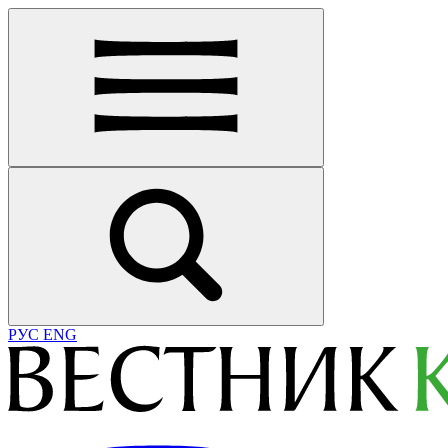
РУС
ENG