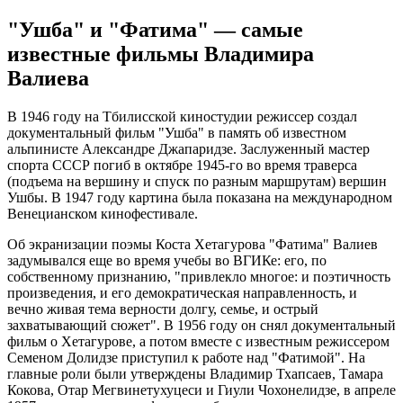
"Ушба" и "Фатима" — самые
известные фильмы Владимира
Валиева
В 1946 году на Тбилисской киностудии режиссер создал
документальный фильм "Ушба" в память об известном
альпинисте Александре Джапаридзе. Заслуженный мастер
спорта СССР погиб в октябре 1945-го во время траверса
(подъема на вершину и спуск по разным маршрутам) вершин
Ушбы. В 1947 году картина была показана на международном
Венецианском кинофестивале.
Об экранизации поэмы Коста Хетагурова "Фатима" Валиев
задумывался еще во время учебы во ВГИКе: его, по
собственному признанию, "привлекло многое: и поэтичность
произведения, и его демократическая направленность, и
вечно живая тема верности долгу, семье, и острый
захватывающий сюжет". В 1956 году он снял документальный
фильм о Хетагурове, а потом вместе с известным режиссером
Семеном Долидзе приступил к работе над "Фатимой". На
главные роли были утверждены Владимир Тхапсаев, Тамара
Кокова, Отар Мегвинетухуцеси и Гиули Чохонелидзе, в апреле