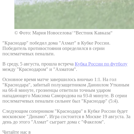
© Фото: Мария Новоселова/ “Вестник Кавказа“
"Краснодар" победил дома "Ахмат" в Кубке России.
Победитель противостояния определился в серии
послематчевых пенальти.
В среду, 5 августа, прошла встреча
Кубка России по футболу
между "Краснодаром" и "Ахматом".
Основное время матче завершилось вничью 1:1. На гол
"Краснодара", забитый полузащитником Даниилом Уткиным
на 66-й минуте, грозненцы ответили точным ударом
нападающего Максима Самородова на 93-й минуте. В серии
послематчевых пенальти сильнее был "Краснодар" (5:4).
Следующим соперником "Краснодара" в Кубке России будет
московское "Динамо". Игра состоится в Москве 19 августа. За
день до этого "Ахмат" сыграет дома с "Факелом".
Читайте нас в