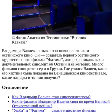
© Фото: Анастасия Тесемникова/ “Вестник
Кавказа“
Владимира Валиева называют основоположником
осетинского кино. Он — создатель первого осетинского
художественного фильма "Фатима", автор хроникальных и
документальных кинолент об Осетии и ее жителях. Много
фильмов снял режиссер и о Грузии. Где учился Валиев, какая
его картина была показана на Венецианском кинофестивале,
какие награды и звания получил?
Оглавление
Как Владимир Валиев стал кинорежиссером?
Какие фильмы Владимир Валиев снял во время Великой
Отечественной войны?
"Ушба" и "Фатима" — самые известные фильмы