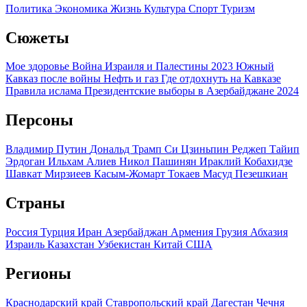
Политика
Экономика
Жизнь
Культура
Спорт
Туризм
Сюжеты
Мое здоровье
Война Израиля и Палестины 2023
Южный
Кавказ после войны
Нефть и газ
Где отдохнуть на Кавказе
Правила ислама
Президентские выборы в Азербайджане 2024
Персоны
Владимир Путин
Дональд Трамп
Си Цзиньпин
Реджеп Тайип
Эрдоган
Ильхам Алиев
Никол Пашинян
Ираклий Кобахидзе
Шавкат Мирзиеев
Касым-Жомарт Токаев
Масуд Пезешкиан
Страны
Россия
Турция
Иран
Азербайджан
Армения
Грузия
Абхазия
Израиль
Казахстан
Узбекистан
Китай
США
Регионы
Краснодарский край
Ставропольский край
Дагестан
Чечня