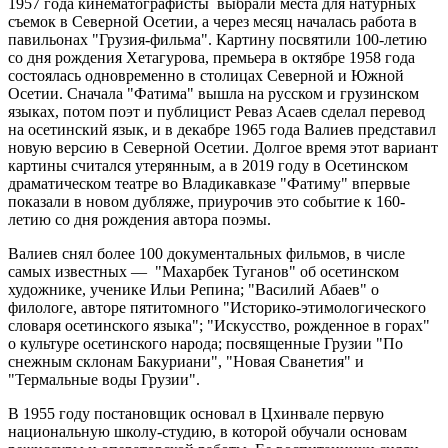
1957 года кинематографисты выбрали места для натурных
съемок в Северной Осетии, а через месяц началась работа в
павильонах "Грузия-фильма". Картину посвятили 100-летию
со дня рождения Хетагурова, премьера в октябре 1958 года
состоялась одновременно в столицах Северной и Южной
Осетии. Сначала "Фатима" вышла на русском и грузинском
языках, потом поэт и публицист Реваз Асаев сделал перевод
на осетинский язык, и в декабре 1965 года Валиев представил
новую версию в Северной Осетии. Долгое время этот вариант
картины считался утерянным, а в 2019 году в Осетинском
драматическом театре во Владикавказе "Фатиму" впервые
показали в новом дубляже, приурочив это событие к 160-
летию со дня рождения автора поэмы.
Валиев снял более 100 документальных фильмов, в числе
самых известных — "Махарбек Туганов" об осетинском
художнике, ученике Ильи Репина; "Василий Абаев" о
филологе, авторе пятитомного "Историко-этимологического
словаря осетинского языка"; "Искусство, рожденное в горах"
о культуре осетинского народа; посвященные Грузии "По
снежным склонам Бакуриани", "Новая Сванетия" и
"Термальные воды Грузии".
В 1955 году постановщик основал в Цхинвале первую
национальную школу-студию, в которой обучали основам