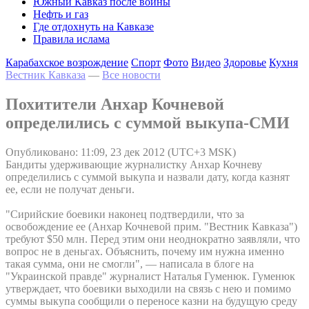
Южный Кавказ после войны
Нефть и газ
Где отдохнуть на Кавказе
Правила ислама
Карабахское возрождение
Спорт
Фото
Видео
Здоровье
Кухня
Вестник Кавказа
—
Все новости
Похитители Анхар Кочневой
определились с суммой выкупа-СМИ
Опубликовано: 11:09, 23 дек 2012 (UTC+3 MSK)
Бандиты удерживающие журналистку Анхар Кочневу
определились с суммой выкупа и назвали дату, когда казнят
ее, если не получат деньги.
"Сирийские боевики наконец подтвердили, что за
освобождение ее (Анхар Кочневой прим. "Вестник Кавказа")
требуют $50 млн. Перед этим они неоднократно заявляли, что
вопрос не в деньгах. Объяснить, почему им нужна именно
такая сумма, они не смогли", — написала в блоге на
"Украинской правде" журналист Наталья Гуменюк. Гуменюк
утверждает, что боевики выходили на связь с нею и помимо
суммы выкупа сообщили о переносе казни на будущую среду