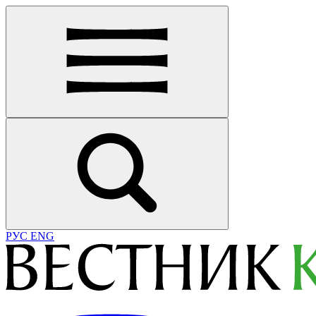
РУС
ENG