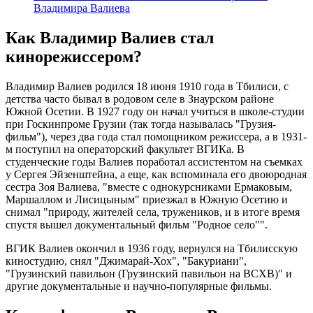
Владимира Валиева
Как Владимир Валиев стал
кинорежиссером?
Владимир Валиев родился 18 июня 1910 года в Тбилиси, с
детства часто бывал в родовом селе в Знаурском районе
Южной Осетии. В 1927 году он начал учиться в школе-студии
при Госкинпроме Грузии (так тогда называлась "Грузия-
фильм"), через два года стал помощником режиссера, а в 1931-
м поступил на операторский факультет ВГИКа. В
студенческие годы Валиев поработал ассистентом на съемках
у Сергея Эйзенштейна, а еще, как вспоминала его двоюродная
сестра Зоя Валиева, "вместе с однокурсниками Ермаковым,
Маршаллом и Лисицыным" приезжал в Южную Осетию и
снимал "природу, жителей села, тружеников, и в итоге время
спустя вышел документальный фильм "Родное село"".
ВГИК Валиев окончил в 1936 году, вернулся на Тбилисскую
киностудию, снял "Джимарай-Хох", "Бакуриани",
"Грузинский павильон (Грузинский павильон на ВСХВ)" и
другие документальные и научно-популярные фильмы.