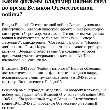
Какие фильмы Владимир Валиев снял
во время Великой Отечественной
войны?
В годы Великой Отечественной войны Валиев руководил
киногруппой Северо-Кавказского фронта и был режиссером
киногруппы Черноморского флота. Отснятые им материалы
вошли в документальные фильмы "Кавказ" и "Генерал
Леселидзе", киножурналы "Советская Грузия" и "Новости
дня", а позже Роман Кармен включил их в многосерийную
картину "Великая Отечественная", в создании которой
принимали участие американская компания Air Time
International и Совинфильм.
В фильме 1943 года "Рыбаки-патриоты" Валиев объединил
две тематические линии — фронтовые эпизоды и кадры,
показывающие будни тружеников тыла, а в 1945-м снял
картину "Возвращение с Победой".
Режиссер был награжден медалями "За оборону Кавказа", "За
победу над Германией в Великой Отечественной войне 1941-
1945 гг.", "За доблестный труд в Великой Отечественной
войне 1941-1945 гг." и орденом Отечественной войны II
степени.