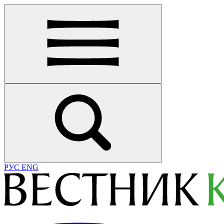
РУС
ENG