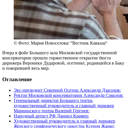
© Фото: Мария Новоселова/ “Вестник Кавказа“
Вчера в фойе Большого зала Московской государственной
консерватории прошло торжественное открытие бюста
дирижера Вероники Дударовой, осетинке, родившейся в Баку
и покорившей весь мир.
Оглавление
Экс-президент Северной Осетии Александр Дзасохов:
Ректор Московской консерватории Александр Соколов:
Генеральный директор Большого театра,
художественный руководитель и главный дирижер
Мариинского театра Валерий Гергиев:
Народный артист РФ Даниил Крамер:
Художественный руководитель и главный дирижер
Женского симфонического оркестра Ксения Жарко: