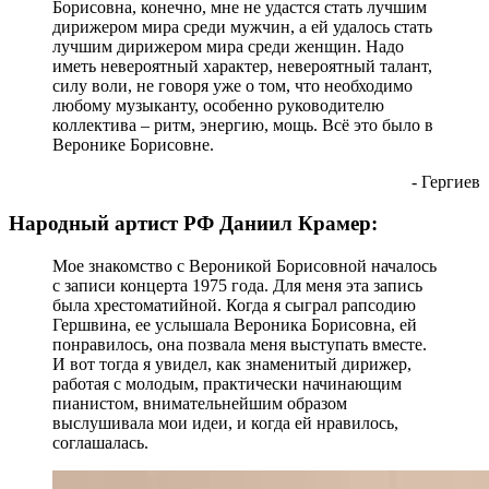
Борисовна, конечно, мне не удастся стать лучшим
дирижером мира среди мужчин, а ей удалось стать
лучшим дирижером мира среди женщин. Надо
иметь невероятный характер, невероятный талант,
силу воли, не говоря уже о том, что необходимо
любому музыканту, особенно руководителю
коллектива – ритм, энергию, мощь. Всё это было в
Веронике Борисовне.
- Гергиев
Народный артист РФ Даниил Крамер:
Мое знакомство с Вероникой Борисовной началось
с записи концерта 1975 года. Для меня эта запись
была хрестоматийной. Когда я сыграл рапсодию
Гершвина, ее услышала Вероника Борисовна, ей
понравилось, она позвала меня выступать вместе.
И вот тогда я увидел, как знаменитый дирижер,
работая с молодым, практически начинающим
пианистом, внимательнейшим образом
выслушивала мои идеи, и когда ей нравилось,
соглашалась.