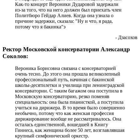
Как-то концерт Вероники Дударовой задержали
из-за того, что на него должен был приехать член
Политбюро Гейдар Алиев. Когда она узнала о
причине задержки, сказала: "Ну и что, я рада,
потому что я бакинка"э
- Дзасохов
Ректор Московской консерватории Александр
Соколов:
Вероника Борисовна связана с консерваторией
очень тесно. До этого она прошла великолепный
профессиональный путь, начиная с бакинской
школы-десятилетки и училища при ленинградской
консерватории. С таким багажом она поступила в
Московскую консерваторию, резко поменяв
специальность: она была пианисткой, а поступила
учиться на дирижера. В то время было совершенно
необычно, потому что как женская профессия
дирижирование вообще не рассматривалось. Она
осталась единственной, вошедшей в Книгу
Гиннеса, как женщина более 50 лет, возглавлявшая
крупный симфонический оркестр.