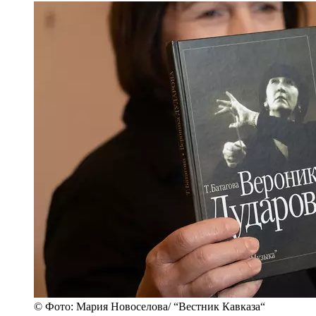
© Фото: Мария Новоселова/ “Вестник Кавказа“