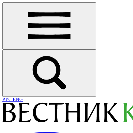
РУС
ENG