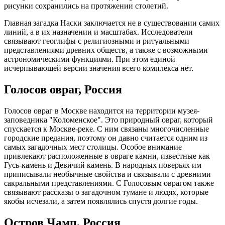
рисунки сохранились на протяжении столетий.
Главная загадка Наски заключается не в существовании самих
линий, а в их назначении и масштабах. Исследователи
связывают геоглифы с религиозными и ритуальными
представлениями древних обществ, а также с возможными
астрономическими функциями. При этом единой
исчерпывающей версии значения всего комплекса нет.
Голосов овраг, Россия
Голосов овраг в Москве находится на территории музея-
заповедника "Коломенское". Это природный овраг, который
спускается к Москве-реке. С ним связаны многочисленные
городские предания, поэтому он давно считается одним из
самых загадочных мест столицы. Особое внимание
привлекают расположенные в овраге камни, известные как
Гусь-камень и Девичий камень. В народных поверьях им
приписывали необычные свойства и связывали с древними
сакральными представлениями. С Голосовым оврагом также
связывают рассказы о загадочном тумане и людях, которые
якобы исчезали, а затем появлялись спустя долгие годы.
Остров Чамп, Россия