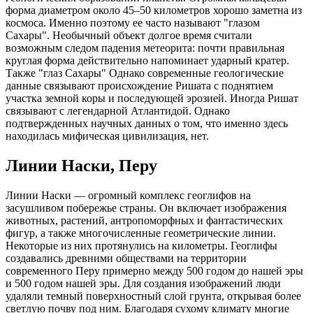
форма диаметром около 45–50 километров хорошо заметна из
космоса. Именно поэтому ее часто называют "глазом
Сахары". Необычный объект долгое время считали
возможным следом падения метеорита: почти правильная
круглая форма действительно напоминает ударный кратер.
Также "глаз Сахары" Однако современные геологические
данные связывают происхождение Ришата с поднятием
участка земной коры и последующей эрозией. Иногда Ришат
связывают с легендарной Атлантидой. Однако
подтвержденных научных данных о том, что именно здесь
находилась мифическая цивилизация, нет.
Линии Наски, Перу
Линии Наски — огромный комплекс геоглифов на
засушливом побережье страны. Он включает изображения
животных, растений, антропоморфных и фантастических
фигур, а также многочисленные геометрические линии.
Некоторые из них протянулись на километры. Геоглифы
создавались древними обществами на территории
современного Перу примерно между 500 годом до нашей эры
и 500 годом нашей эры. Для создания изображений люди
удаляли темный поверхностный слой грунта, открывая более
светлую почву под ним. Благодаря сухому климату многие