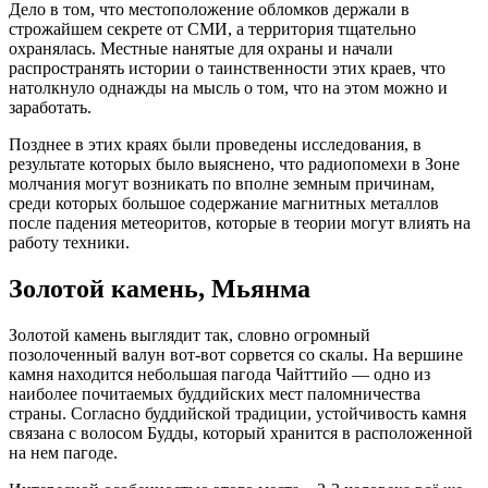
Дело в том, что местоположение обломков держали в
строжайшем секрете от СМИ, а территория тщательно
охранялась. Местные нанятые для охраны и начали
распространять истории о таинственности этих краев, что
натолкнуло однажды на мысль о том, что на этом можно и
заработать.
Позднее в этих краях были проведены исследования, в
результате которых было выяснено, что радиопомехи в Зоне
молчания могут возникать по вполне земным причинам,
среди которых большое содержание магнитных металлов
после падения метеоритов, которые в теории могут влиять на
работу техники.
Золотой камень, Мьянма
Золотой камень выглядит так, словно огромный
позолоченный валун вот-вот сорвется со скалы. На вершине
камня находится небольшая пагода Чайттийо — одно из
наиболее почитаемых буддийских мест паломничества
страны. Согласно буддийской традиции, устойчивость камня
связана с волосом Будды, который хранится в расположенной
на нем пагоде.