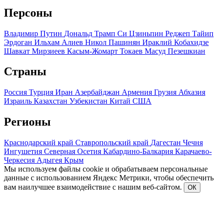
Персоны
Владимир Путин
Дональд Трамп
Си Цзиньпин
Реджеп Тайип
Эрдоган
Ильхам Алиев
Никол Пашинян
Ираклий Кобахидзе
Шавкат Мирзиеев
Касым-Жомарт Токаев
Масуд Пезешкиан
Страны
Россия
Турция
Иран
Азербайджан
Армения
Грузия
Абхазия
Израиль
Казахстан
Узбекистан
Китай
США
Регионы
Краснодарский край
Ставропольский край
Дагестан
Чечня
Ингушетия
Северная Осетия
Кабардино-Балкария
Карачаево-
Черкесия
Адыгея
Крым
Мы используем файлы cookie и обрабатываем персональные
данные с использованием Яндекс Метрики, чтобы обеспечить
вам наилучшее взаимодействие с нашим веб-сайтом.
ОК