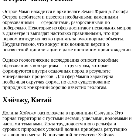
Остров Чамп находится в архипелаге Земля Франца-Иосифа.
Остров необитаем и известен необычными каменными
образованиями — сферолитами, разбросанными по
побережью. Некоторые из сфер достигают нескольких метров
в диаметре и выглядят настолько правильными, что при
первом взгляде их легко принять за рукотворные объекты.
Неудивительно, что вокруг них возникли версии о
неизвестной цивилизации и даже внеземном происхождении.
Однако геологические исследования относят подобные
образования к конкрециям — структурам, которые
формируются внутри осадочных пород в результате
минеральных процессов. Для сфер Чампа характерна
необычная округлая форма, но само существование
природных конкреций хорошо известно геологам.
Хэйчжу, Китай
Долина Хэйчжу расположена в провинции Сычуань. Это
горная территория с густыми лесами, ущельями, водоемами и
частыми туманами. Из-за труднодоступного рельефа и
суровых природных условий долина приобрела репутацию
загадочного места. В популярной литературе Хэйчжу