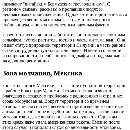
называют "китайским Бермудским треугольником". С
регионом связаны рассказы о пропавших людях и
необъяснимых происшествиях. Однако эти истории относятся
преимущественно к местным легендам и популярным
публикациям, а не к установленным научным фактам.
Известно другое: долина действительно отличается сложным
рельефом, густой растительностью и частыми туманами. Она
имеет статус природной территории Сычуани, а часть района
остается труднодоступной для человека. Именно сочетание
изолированности и необычного ландшафта и поддерживает ее
загадочную репутацию.
Зона молчания, Мексика
Зона молчания в Мексике — название пустынной территории
в районе Болсон-де-Мапими. Это место стало известно
благодаря рассказам о проблемах с радиосвязью и странных
сбоях оборудования. Вокруг территории со временем
возникла целая система легенд: ей приписывали магнитные
аномалии, необычное воздействие на технику, частое падение
метеоритов и даже визиты внеземных существ. Однажды в
этих краях даже упала американская ракета. Именно после
этого случая и поползли слухи об аномальности этой зоны.