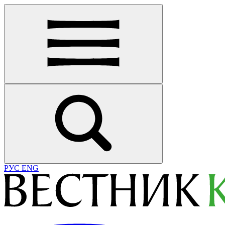
РУС
ENG