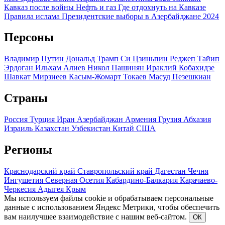
Кавказ после войны
Нефть и газ
Где отдохнуть на Кавказе
Правила ислама
Президентские выборы в Азербайджане 2024
Персоны
Владимир Путин
Дональд Трамп
Си Цзиньпин
Реджеп Тайип
Эрдоган
Ильхам Алиев
Никол Пашинян
Ираклий Кобахидзе
Шавкат Мирзиеев
Касым-Жомарт Токаев
Масуд Пезешкиан
Страны
Россия
Турция
Иран
Азербайджан
Армения
Грузия
Абхазия
Израиль
Казахстан
Узбекистан
Китай
США
Регионы
Краснодарский край
Ставропольский край
Дагестан
Чечня
Ингушетия
Северная Осетия
Кабардино-Балкария
Карачаево-
Черкесия
Адыгея
Крым
Мы используем файлы cookie и обрабатываем персональные
данные с использованием Яндекс Метрики, чтобы обеспечить
вам наилучшее взаимодействие с нашим веб-сайтом.
ОК