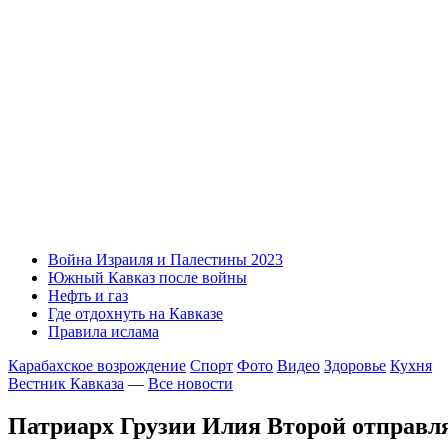
Война Израиля и Палестины 2023
Южный Кавказ после войны
Нефть и газ
Где отдохнуть на Кавказе
Правила ислама
Карабахское возрождение
Спорт
Фото
Видео
Здоровье
Кухня
Вестник Кавказа
—
Все новости
Патриарх Грузии Илия Второй отправл