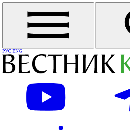
РУС
ENG