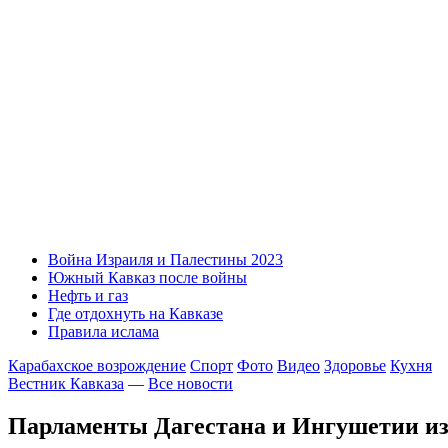
Война Израиля и Палестины 2023
Южный Кавказ после войны
Нефть и газ
Где отдохнуть на Кавказе
Правила ислама
Карабахское возрождение
Спорт
Фото
Видео
Здоровье
Кухня
Вестник Кавказа
—
Все новости
Парламенты Дагестана и Ингушетии изб