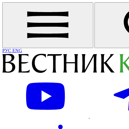
РУС
ENG