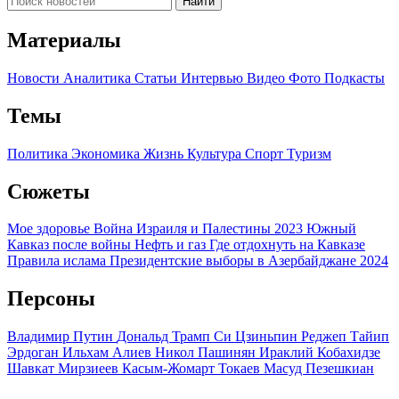
Найти
Материалы
Новости
Аналитика
Статьи
Интервью
Видео
Фото
Подкасты
Темы
Политика
Экономика
Жизнь
Культура
Спорт
Туризм
Сюжеты
Мое здоровье
Война Израиля и Палестины 2023
Южный
Кавказ после войны
Нефть и газ
Где отдохнуть на Кавказе
Правила ислама
Президентские выборы в Азербайджане 2024
Персоны
Владимир Путин
Дональд Трамп
Си Цзиньпин
Реджеп Тайип
Эрдоган
Ильхам Алиев
Никол Пашинян
Ираклий Кобахидзе
Шавкат Мирзиеев
Касым-Жомарт Токаев
Масуд Пезешкиан