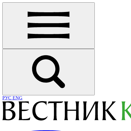
РУС
ENG