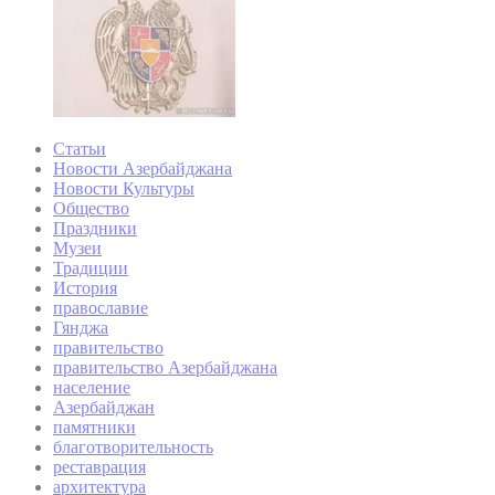
Статьи
Новости Азербайджана
Новости Культуры
Общество
Праздники
Музеи
Традиции
История
православие
Гянджа
правительство
правительство Азербайджана
население
Азербайджан
памятники
благотворительность
реставрация
архитектура