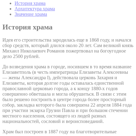
История храма
Архитектура храма
Значение храма
История храма
Идея его строительства зародилась еще в 1868 году, и начался
сбор средств, который длился около 20 лет. Сам великий князь
Михаил Николаевич Романов пожертвовал на богоугодное
дело 2500 рублей.
До возведения храма в городе, носившем в то время название
Елизаветполь (в честь императрицы Елизаветы Алексеевны
— жены Александра I), действовала церковь Захария и
Елизаветы, которая долгие годы оставалась единственной
православной церковью города, а к концу 1880-х годов
совершенно обветшала и могла обрушиться. В связи с этим
было решено построить в центре города более просторный
собор, закладка которого была совершена 22 апреля 1884 года
при участии экзарха Грузии Павла и при большом стечении
местного населения, состоящего из людей разных
национальностей, сословий и вероисповеданий.
Храм был построен в 1887 году на благотворительные