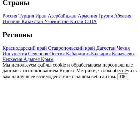
Страны
Россия
Турция
Иран
Азербайджан
Армения
Грузия
Абхазия
Израиль
Казахстан
Узбекистан
Китай
США
Регионы
Краснодарский край
Ставропольский край
Дагестан
Чечня
Ингушетия
Северная Осетия
Кабардино-Балкария
Карачаево-
Черкесия
Адыгея
Крым
Мы используем файлы cookie и обрабатываем персональные
данные с использованием Яндекс Метрики, чтобы обеспечить
вам наилучшее взаимодействие с нашим веб-сайтом.
ОК