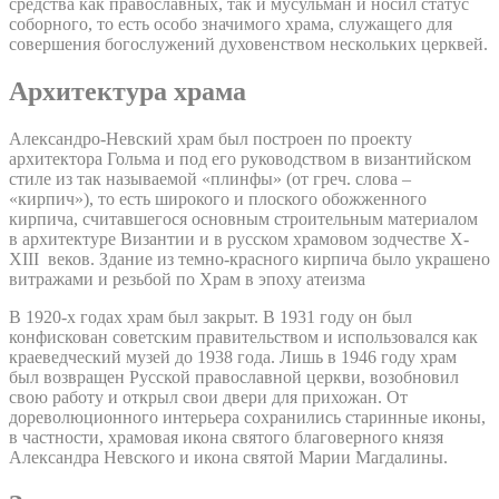
средства как православных, так и мусульман и носил статус
соборного, то есть особо значимого храма, служащего для
совершения богослужений духовенством нескольких церквей.
Архитектура храма
Александро-Невский храм был построен по проекту
архитектора Гольма и под его руководством в византийском
стиле из так называемой «плинфы» (от греч. слова –
«кирпич»), то есть широкого и плоского обожженного
кирпича, считавшегося основным строительным материалом
в архитектуре Византии и в русском храмовом зодчестве X-
XIII веков. Здание из темно-красного кирпича было украшено
витражами и резьбой по Храм в эпоху атеизма
В 1920-х годах храм был закрыт. В 1931 году он был
конфискован советским правительством и использовался как
краеведческий музей до 1938 года. Лишь в 1946 году храм
был возвращен Русской православной церкви, возобновил
свою работу и открыл свои двери для прихожан. От
дореволюционного интерьера сохранились старинные иконы,
в частности, храмовая икона святого благоверного князя
Александра Невского и икона святой Марии Магдалины.