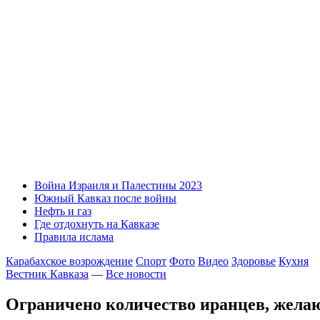
Война Израиля и Палестины 2023
Южный Кавказ после войны
Нефть и газ
Где отдохнуть на Кавказе
Правила ислама
Карабахское возрождение
Спорт
Фото
Видео
Здоровье
Кухня
Вестник Кавказа
—
Все новости
Ограничено количество иранцев, жела