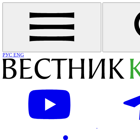
РУС
ENG