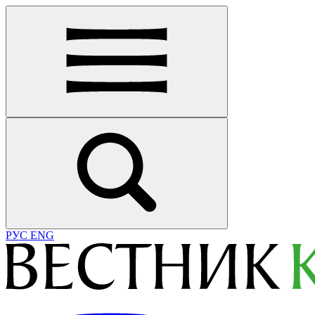
РУС
ENG