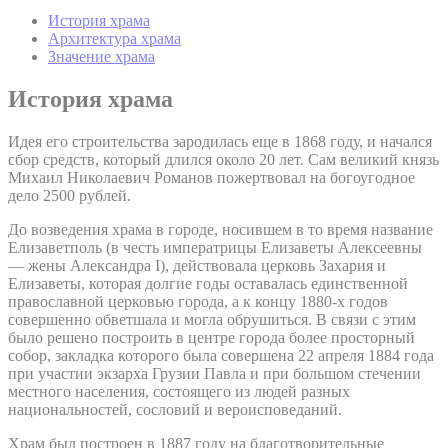
История храма
Архитектура храма
Значение храма
История храма
Идея его строительства зародилась еще в 1868 году, и начался
сбор средств, который длился около 20 лет. Сам великий князь
Михаил Николаевич Романов пожертвовал на богоугодное
дело 2500 рублей.
До возведения храма в городе, носившем в то время название
Елизаветполь (в честь императрицы Елизаветы Алексеевны
— жены Александра I), действовала церковь Захария и
Елизаветы, которая долгие годы оставалась единственной
православной церковью города, а к концу 1880-х годов
совершенно обветшала и могла обрушиться. В связи с этим
было решено построить в центре города более просторный
собор, закладка которого была совершена 22 апреля 1884 года
при участии экзарха Грузии Павла и при большом стечении
местного населения, состоящего из людей разных
национальностей, сословий и вероисповеданий.
Храм был построен в 1887 году на благотворительные