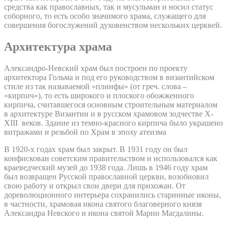
средства как православных, так и мусульман и носил статус
соборного, то есть особо значимого храма, служащего для
совершения богослужений духовенством нескольких церквей.
Архитектура храма
Александро-Невский храм был построен по проекту
архитектора Гольма и под его руководством в византийском
стиле из так называемой «плинфы» (от греч. слова –
«кирпич»), то есть широкого и плоского обожженного
кирпича, считавшегося основным строительным материалом
в архитектуре Византии и в русском храмовом зодчестве X-
XIII веков. Здание из темно-красного кирпича было украшено
витражами и резьбой по Храм в эпоху атеизма
В 1920-х годах храм был закрыт. В 1931 году он был
конфискован советским правительством и использовался как
краеведческий музей до 1938 года. Лишь в 1946 году храм
был возвращен Русской православной церкви, возобновил
свою работу и открыл свои двери для прихожан. От
дореволюционного интерьера сохранились старинные иконы,
в частности, храмовая икона святого благоверного князя
Александра Невского и икона святой Марии Магдалины.