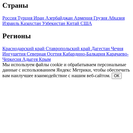
Страны
Россия
Турция
Иран
Азербайджан
Армения
Грузия
Абхазия
Израиль
Казахстан
Узбекистан
Китай
США
Регионы
Краснодарский край
Ставропольский край
Дагестан
Чечня
Ингушетия
Северная Осетия
Кабардино-Балкария
Карачаево-
Черкесия
Адыгея
Крым
Мы используем файлы cookie и обрабатываем персональные
данные с использованием Яндекс Метрики, чтобы обеспечить
вам наилучшее взаимодействие с нашим веб-сайтом.
ОК