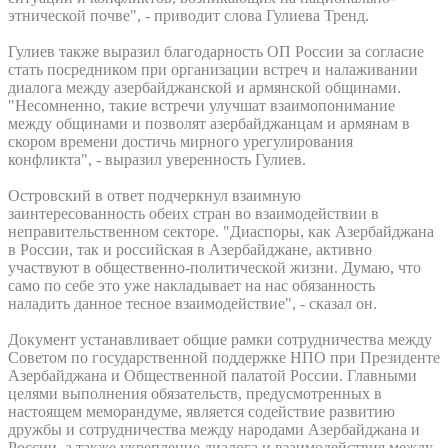
этнической почве", - приводит слова Гулиева Тренд.
Гулиев также выразил благодарность ОП России за согласие
стать посредником при организации встреч и налаживании
диалога между азербайджанской и армянской общинами.
"Несомненно, такие встречи улучшат взаимопонимание
между общинами и позволят азербайджанцам и армянам в
скором времени достичь мирного урегулирования
конфликта", - выразил уверенность Гулиев.
Островский в ответ подчеркнул взаимную
заинтересованность обеих стран во взаимодействии в
неправительственном секторе. "Диаспоры, как Азербайджана
в России, так и российская в Азербайджане, активно
участвуют в общественно-политической жизни. Думаю, что
само по себе это уже накладывает на нас обязанность
наладить данное тесное взаимодействие", - сказал он.
Документ устанавливает общие рамки сотрудничества между
Советом по государственной поддержке НПО при Президенте
Азербайджана и Общественной палатой России. Главными
целями выполнения обязательств, предусмотренных в
настоящем меморандуме, является содействие развитию
дружбы и сотрудничества между народами Азербайджана и
России, а также укрепление диалога и взаимодействия между