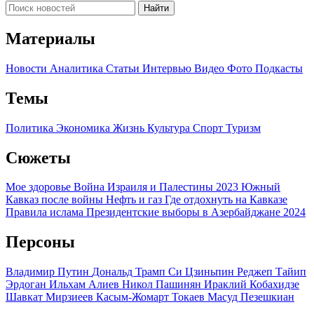
Найти
Материалы
Новости
Аналитика
Статьи
Интервью
Видео
Фото
Подкасты
Темы
Политика
Экономика
Жизнь
Культура
Спорт
Туризм
Сюжеты
Мое здоровье
Война Израиля и Палестины 2023
Южный
Кавказ после войны
Нефть и газ
Где отдохнуть на Кавказе
Правила ислама
Президентские выборы в Азербайджане 2024
Персоны
Владимир Путин
Дональд Трамп
Си Цзиньпин
Реджеп Тайип
Эрдоган
Ильхам Алиев
Никол Пашинян
Ираклий Кобахидзе
Шавкат Мирзиеев
Касым-Жомарт Токаев
Масуд Пезешкиан