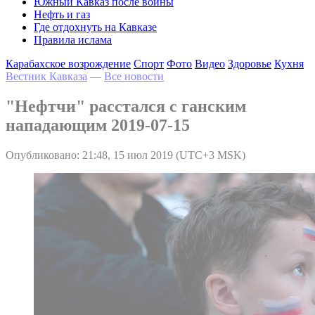
Южный Кавказ после войны
Нефть и газ
Где отдохнуть на Кавказе
Правила ислама
Карабахское возрождение
Спорт
Фото
Видео
Здоровье
Кухня
Вестник Кавказа
—
Все новости
"Нефтчи" расстался с ганским
нападающим 2019-07-15
Опубликовано: 21:48, 15 июл 2019 (UTC+3 MSK)