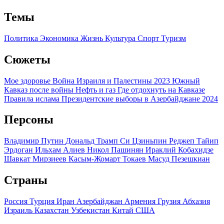
Темы
Политика
Экономика
Жизнь
Культура
Спорт
Туризм
Сюжеты
Мое здоровье
Война Израиля и Палестины 2023
Южный
Кавказ после войны
Нефть и газ
Где отдохнуть на Кавказе
Правила ислама
Президентские выборы в Азербайджане 2024
Персоны
Владимир Путин
Дональд Трамп
Си Цзиньпин
Реджеп Тайип
Эрдоган
Ильхам Алиев
Никол Пашинян
Ираклий Кобахидзе
Шавкат Мирзиеев
Касым-Жомарт Токаев
Масуд Пезешкиан
Страны
Россия
Турция
Иран
Азербайджан
Армения
Грузия
Абхазия
Израиль
Казахстан
Узбекистан
Китай
США