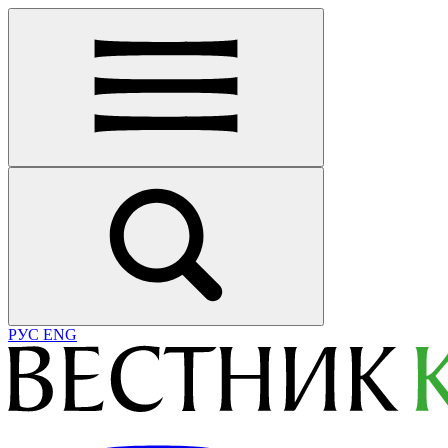
РУС
ENG