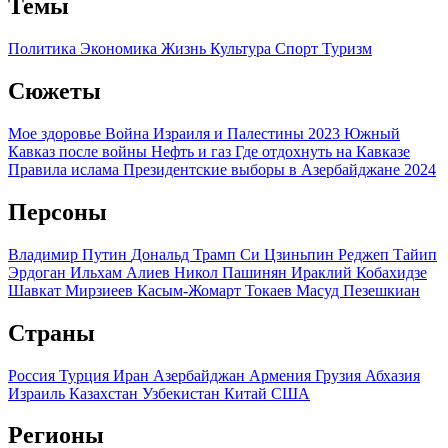
Темы
Политика
Экономика
Жизнь
Культура
Спорт
Туризм
Сюжеты
Мое здоровье
Война Израиля и Палестины 2023
Южный
Кавказ после войны
Нефть и газ
Где отдохнуть на Кавказе
Правила ислама
Президентские выборы в Азербайджане 2024
Персоны
Владимир Путин
Дональд Трамп
Си Цзиньпин
Реджеп Тайип
Эрдоган
Ильхам Алиев
Никол Пашинян
Ираклий Кобахидзе
Шавкат Мирзиеев
Касым-Жомарт Токаев
Масуд Пезешкиан
Страны
Россия
Турция
Иран
Азербайджан
Армения
Грузия
Абхазия
Израиль
Казахстан
Узбекистан
Китай
США
Регионы