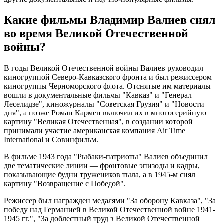
Какие фильмы Владимир Валиев снял
во время Великой Отечественной
войны?
В годы Великой Отечественной войны Валиев руководил
киногруппой Северо-Кавказского фронта и был режиссером
киногруппы Черноморского флота. Отснятые им материалы
вошли в документальные фильмы "Кавказ" и "Генерал
Леселидзе", киножурналы "Советская Грузия" и "Новости
дня", а позже Роман Кармен включил их в многосерийную
картину "Великая Отечественная", в создании которой
принимали участие американская компания Air Time
International и Совинфильм.
В фильме 1943 года "Рыбаки-патриоты" Валиев объединил
две тематические линии — фронтовые эпизоды и кадры,
показывающие будни тружеников тыла, а в 1945-м снял
картину "Возвращение с Победой".
Режиссер был награжден медалями "За оборону Кавказа", "За
победу над Германией в Великой Отечественной войне 1941-
1945 гг.", "За доблестный труд в Великой Отечественной