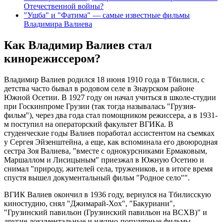
Отечественной войны?
"Ушба" и "Фатима" — самые известные фильмы
Владимира Валиева
Как Владимир Валиев стал
кинорежиссером?
Владимир Валиев родился 18 июня 1910 года в Тбилиси, с
детства часто бывал в родовом селе в Знаурском районе
Южной Осетии. В 1927 году он начал учиться в школе-студии
при Госкинпроме Грузии (так тогда называлась "Грузия-
фильм"), через два года стал помощником режиссера, а в 1931-
м поступил на операторский факультет ВГИКа. В
студенческие годы Валиев поработал ассистентом на съемках
у Сергея Эйзенштейна, а еще, как вспоминала его двоюродная
сестра Зоя Валиева, "вместе с однокурсниками Ермаковым,
Маршаллом и Лисицыным" приезжал в Южную Осетию и
снимал "природу, жителей села, тружеников, и в итоге время
спустя вышел документальный фильм "Родное село"".
ВГИК Валиев окончил в 1936 году, вернулся на Тбилисскую
киностудию, снял "Джимарай-Хох", "Бакуриани",
"Грузинский павильон (Грузинский павильон на ВСХВ)" и
другие документальные и научно-популярные фильмы.