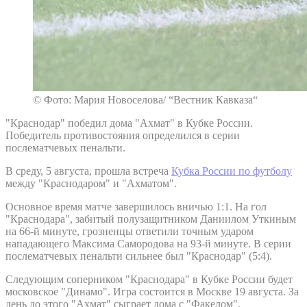
© Фото: Мария Новоселова/ “Вестник Кавказа“
"Краснодар" победил дома "Ахмат" в Кубке России.
Победитель противостояния определился в серии
послематчевых пенальти.
В среду, 5 августа, прошла встреча
Кубка России по футболу
между "Краснодаром" и "Ахматом".
Основное время матче завершилось вничью 1:1. На гол
"Краснодара", забитый полузащитником Даниилом Уткиным
на 66-й минуте, грозненцы ответили точным ударом
нападающего Максима Самородова на 93-й минуте. В серии
послематчевых пенальти сильнее был "Краснодар" (5:4).
Следующим соперником "Краснодара" в Кубке России будет
московское "Динамо". Игра состоится в Москве 19 августа. За
день до этого "Ахмат" сыграет дома с "Факелом".