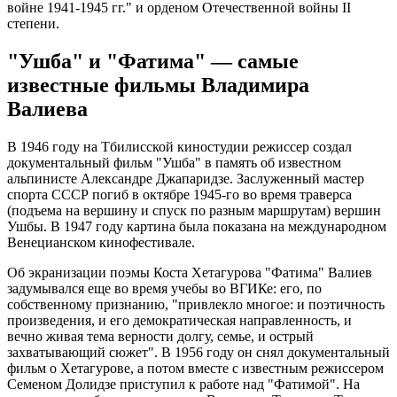
войне 1941-1945 гг." и орденом Отечественной войны II
степени.
"Ушба" и "Фатима" — самые
известные фильмы Владимира
Валиева
В 1946 году на Тбилисской киностудии режиссер создал
документальный фильм "Ушба" в память об известном
альпинисте Александре Джапаридзе. Заслуженный мастер
спорта СССР погиб в октябре 1945-го во время траверса
(подъема на вершину и спуск по разным маршрутам) вершин
Ушбы. В 1947 году картина была показана на международном
Венецианском кинофестивале.
Об экранизации поэмы Коста Хетагурова "Фатима" Валиев
задумывался еще во время учебы во ВГИКе: его, по
собственному признанию, "привлекло многое: и поэтичность
произведения, и его демократическая направленность, и
вечно живая тема верности долгу, семье, и острый
захватывающий сюжет". В 1956 году он снял документальный
фильм о Хетагурове, а потом вместе с известным режиссером
Семеном Долидзе приступил к работе над "Фатимой". На