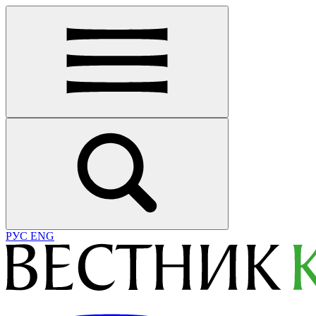
РУС
ENG