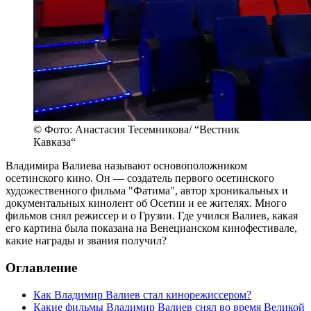
© Фото: Анастасия Тесемникова/ “Вестник
Кавказа“
Владимира Валиева называют основоположником
осетинского кино. Он — создатель первого осетинского
художественного фильма "Фатима", автор хроникальных и
документальных кинолент об Осетии и ее жителях. Много
фильмов снял режиссер и о Грузии. Где учился Валиев, какая
его картина была показана на Венецианском кинофестивале,
какие награды и звания получил?
Оглавление
Как Владимир Валиев стал кинорежиссером?
Какие фильмы Владимир Валиев снял во время Великой