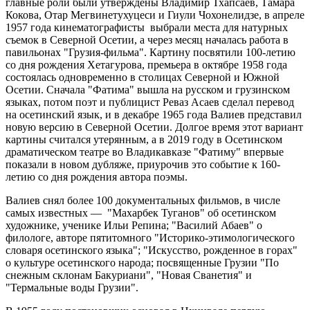
главные роли были утверждены Владимир Тхапсаев, Тамара
Кокова, Отар Мегвинетухуцеси и Гиули Чохонелидзе, в апреле
1957 года кинематографисты выбрали места для натурных
съемок в Северной Осетии, а через месяц началась работа в
павильонах "Грузия-фильма". Картину посвятили 100-летию
со дня рождения Хетагурова, премьера в октябре 1958 года
состоялась одновременно в столицах Северной и Южной
Осетии. Сначала "Фатима" вышла на русском и грузинском
языках, потом поэт и публицист Реваз Асаев сделал перевод
на осетинский язык, и в декабре 1965 года Валиев представил
новую версию в Северной Осетии. Долгое время этот вариант
картины считался утерянным, а в 2019 году в Осетинском
драматическом театре во Владикавказе "Фатиму" впервые
показали в новом дубляже, приурочив это событие к 160-
летию со дня рождения автора поэмы.
Валиев снял более 100 документальных фильмов, в числе
самых известных — "Махарбек Туганов" об осетинском
художнике, ученике Ильи Репина; "Василий Абаев" о
филологе, авторе пятитомного "Историко-этимологического
словаря осетинского языка"; "Искусство, рожденное в горах"
о культуре осетинского народа; посвященные Грузии "По
снежным склонам Бакуриани", "Новая Сванетия" и
"Термальные воды Грузии".