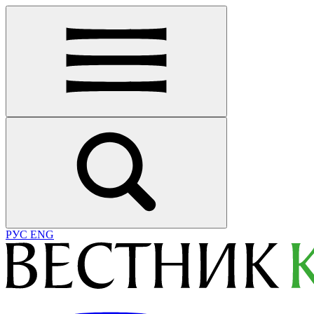
РУС
ENG