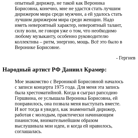
опытный дирижер, не такой как Вероника
Борисовна, конечно, мне не удастся стать лучшим
дирижером мира среди мужчин, а ей удалось стать
лучшим дирижером мира среди женщин. Надо
иметь невероятный характер, невероятный талант,
силу воли, не говоря уже о том, что необходимо
любому музыканту, особенно руководителю
коллектива – ритм, энергию, мощь. Всё это было в
Веронике Борисовне.
- Гергиев
Народный артист РФ Даниил Крамер:
Мое знакомство с Вероникой Борисовной началось
с записи концерта 1975 года. Для меня эта запись
была хрестоматийной. Когда я сыграл рапсодию
Гершвина, ее услышала Вероника Борисовна, ей
понравилось, она позвала меня выступать вместе.
И вот тогда я увидел, как знаменитый дирижер,
работая с молодым, практически начинающим
пианистом, внимательнейшим образом
выслушивала мои идеи, и когда ей нравилось,
соглашалась.