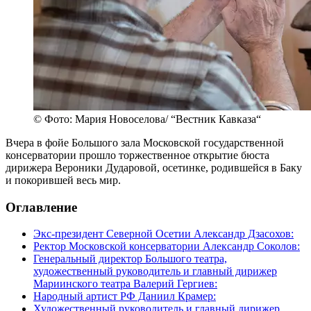
© Фото: Мария Новоселова/ “Вестник Кавказа“
Вчера в фойе Большого зала Московской государственной
консерватории прошло торжественное открытие бюста
дирижера Вероники Дударовой, осетинке, родившейся в Баку
и покорившей весь мир.
Оглавление
Экс-президент Северной Осетии Александр Дзасохов:
Ректор Московской консерватории Александр Соколов:
Генеральный директор Большого театра,
художественный руководитель и главный дирижер
Мариинского театра Валерий Гергиев:
Народный артист РФ Даниил Крамер:
Художественный руководитель и главный дирижер