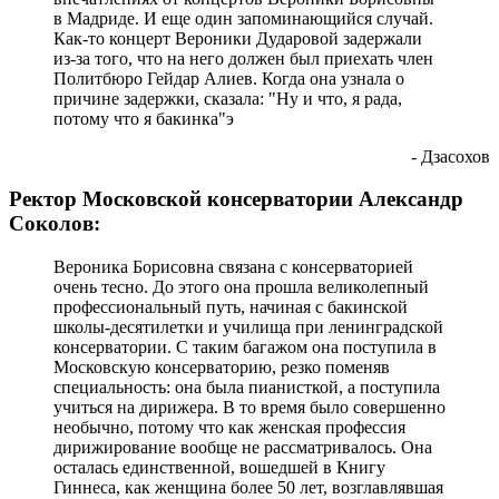
в Мадриде. И еще один запоминающийся случай.
Как-то концерт Вероники Дударовой задержали
из-за того, что на него должен был приехать член
Политбюро Гейдар Алиев. Когда она узнала о
причине задержки, сказала: "Ну и что, я рада,
потому что я бакинка"э
- Дзасохов
Ректор Московской консерватории Александр
Соколов:
Вероника Борисовна связана с консерваторией
очень тесно. До этого она прошла великолепный
профессиональный путь, начиная с бакинской
школы-десятилетки и училища при ленинградской
консерватории. С таким багажом она поступила в
Московскую консерваторию, резко поменяв
специальность: она была пианисткой, а поступила
учиться на дирижера. В то время было совершенно
необычно, потому что как женская профессия
дирижирование вообще не рассматривалось. Она
осталась единственной, вошедшей в Книгу
Гиннеса, как женщина более 50 лет, возглавлявшая