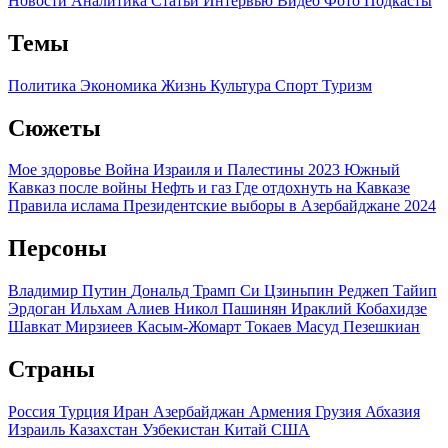
Новости
Аналитика
Статьи
Интервью
Видео
Фото
Подкасты
Темы
Политика
Экономика
Жизнь
Культура
Спорт
Туризм
Сюжеты
Мое здоровье
Война Израиля и Палестины 2023
Южный
Кавказ после войны
Нефть и газ
Где отдохнуть на Кавказе
Правила ислама
Президентские выборы в Азербайджане 2024
Персоны
Владимир Путин
Дональд Трамп
Си Цзиньпин
Реджеп Тайип
Эрдоган
Ильхам Алиев
Никол Пашинян
Ираклий Кобахидзе
Шавкат Мирзиеев
Касым-Жомарт Токаев
Масуд Пезешкиан
Страны
Россия
Турция
Иран
Азербайджан
Армения
Грузия
Абхазия
Израиль
Казахстан
Узбекистан
Китай
США