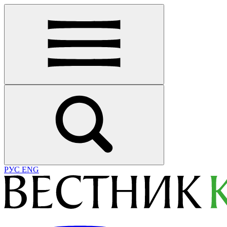
РУС
ENG