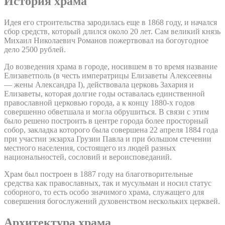
История храма
Идея его строительства зародилась еще в 1868 году, и начался
сбор средств, который длился около 20 лет. Сам великий князь
Михаил Николаевич Романов пожертвовал на богоугодное
дело 2500 рублей.
До возведения храма в городе, носившем в то время название
Елизаветполь (в честь императрицы Елизаветы Алексеевны
— жены Александра I), действовала церковь Захария и
Елизаветы, которая долгие годы оставалась единственной
православной церковью города, а к концу 1880-х годов
совершенно обветшала и могла обрушиться. В связи с этим
было решено построить в центре города более просторный
собор, закладка которого была совершена 22 апреля 1884 года
при участии экзарха Грузии Павла и при большом стечении
местного населения, состоящего из людей разных
национальностей, сословий и вероисповеданий.
Храм был построен в 1887 году на благотворительные
средства как православных, так и мусульман и носил статус
соборного, то есть особо значимого храма, служащего для
совершения богослужений духовенством нескольких церквей.
Архитектура храма