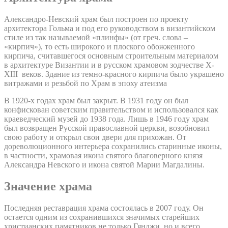
Александро-Невский храм был построен по проекту
архитектора Гольма и под его руководством в византийском
стиле из так называемой «плинфы» (от греч. слова –
«кирпич»), то есть широкого и плоского обожженного
кирпича, считавшегося основным строительным материалом
в архитектуре Византии и в русском храмовом зодчестве X-
XIII веков. Здание из темно-красного кирпича было украшено
витражами и резьбой по Храм в эпоху атеизма
В 1920-х годах храм был закрыт. В 1931 году он был
конфискован советским правительством и использовался как
краеведческий музей до 1938 года. Лишь в 1946 году храм
был возвращен Русской православной церкви, возобновил
свою работу и открыл свои двери для прихожан. От
дореволюционного интерьера сохранились старинные иконы,
в частности, храмовая икона святого благоверного князя
Александра Невского и икона святой Марии Магдалины.
Значение храма
Последняя реставрация храма состоялась в 2007 году. Он
остается одним из сохранившихся значимых старейших
христианских памятников не только Гянджи, но и всего