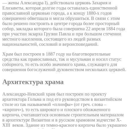
— жены Александра I), действовала церковь Захария и
Елизаветы, которая долгие годы оставалась единственной
православной церковью города, а к концу 1880-х годов
совершенно обветшала и могла обрушиться. В связи с этим
было решено построить в центре города более просторный
собор, закладка которого была совершена 22 апреля 1884 года
при участии экзарха Грузии Павла и при большом стечении
местного населения, состоящего из людей разных
национальностей, сословий и вероисповеданий.
Храм был построен в 1887 году на благотворительные
средства как православных, так и мусульман и носил статус
соборного, то есть особо значимого храма, служащего для
совершения богослужений духовенством нескольких церквей.
Архитектура храма
Александро-Невский храм был построен по проекту
архитектора Гольма и под его руководством в византийском
стиле из так называемой «плинфы» (от греч. слова –
«кирпич»), то есть широкого и плоского обожженного
кирпича, считавшегося основным строительным материалом
в архитектуре Византии и в русском храмовом зодчестве X-
XIII веков. Здание из темно-красного кирпича было украшено