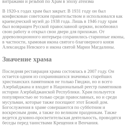
витражами и резьбой по Храм в эпоху атеизма
В 1920-х годах храм был закрыт. В 1931 году он был
конфискован советским правительством и использовался как
краеведческий музей до 1938 года. Лишь в 1946 году храм
был возвращен Русской православной церкви, возобновил
свою работу и открыл свои двери для прихожан. От
дореволюционного интерьера сохранились старинные иконы,
в частности, храмовая икона святого благоверного князя
Александра Невского и икона святой Марии Магдалины.
Значение храма
Последняя реставрация храма состоялась в 2007 году. Он
остается одним из сохранившихся значимых старейших
христианских памятников не только Гянджи, но и всего
Азербайджана и входит в Национальный реестр памятников
истории Азербайджанской Республики. Храм пользуется
популярностью не только среди православных, но и среди
мусульман, которые также посещают этот Божий дом.
Богослужения в храме совершаются по субботним и
воскресным дням, а также по великим праздникам. Также
ведется духовно-просветительская деятельность, проводятся
беседы перед таинствами Крещения и Венчания.