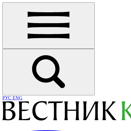
РУС
ENG