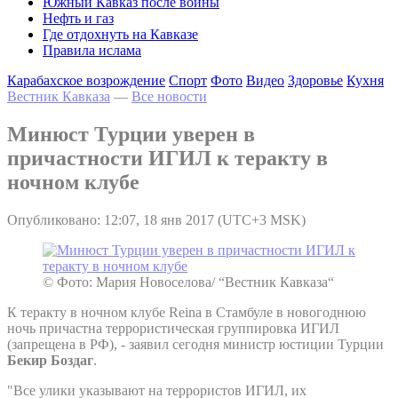
Южный Кавказ после войны
Нефть и газ
Где отдохнуть на Кавказе
Правила ислама
Карабахское возрождение
Спорт
Фото
Видео
Здоровье
Кухня
Вестник Кавказа
—
Все новости
Минюст Турции уверен в
причастности ИГИЛ к теракту в
ночном клубе
Опубликовано: 12:07, 18 янв 2017 (UTC+3 MSK)
© Фото: Мария Новоселова/ “Вестник Кавказа“
К теракту в ночном клубе Reina в Стамбуле в новогоднюю
ночь причастна террористическая группировка ИГИЛ
(запрещена в РФ), - заявил сегодня министр юстиции Турции
Бекир Боздаг
.
"Все улики указывают на террористов ИГИЛ, их