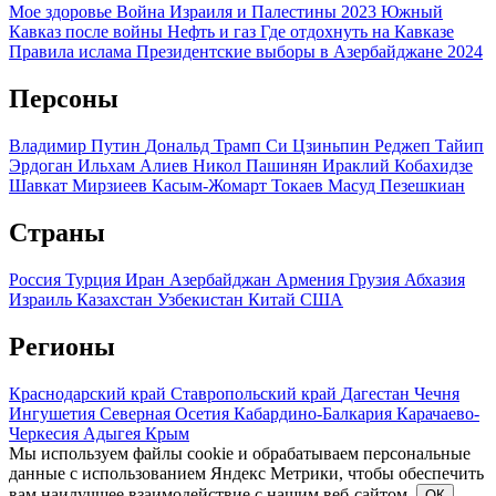
Мое здоровье
Война Израиля и Палестины 2023
Южный
Кавказ после войны
Нефть и газ
Где отдохнуть на Кавказе
Правила ислама
Президентские выборы в Азербайджане 2024
Персоны
Владимир Путин
Дональд Трамп
Си Цзиньпин
Реджеп Тайип
Эрдоган
Ильхам Алиев
Никол Пашинян
Ираклий Кобахидзе
Шавкат Мирзиеев
Касым-Жомарт Токаев
Масуд Пезешкиан
Страны
Россия
Турция
Иран
Азербайджан
Армения
Грузия
Абхазия
Израиль
Казахстан
Узбекистан
Китай
США
Регионы
Краснодарский край
Ставропольский край
Дагестан
Чечня
Ингушетия
Северная Осетия
Кабардино-Балкария
Карачаево-
Черкесия
Адыгея
Крым
Мы используем файлы cookie и обрабатываем персональные
данные с использованием Яндекс Метрики, чтобы обеспечить
вам наилучшее взаимодействие с нашим веб-сайтом.
ОК