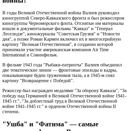
войны?
В годы Великой Отечественной войны Валиев руководил
киногруппой Северо-Кавказского фронта и был режиссером
киногруппы Черноморского флота. Отснятые им материалы
вошли в документальные фильмы "Кавказ" и "Генерал
Леселидзе", киножурналы "Советская Грузия" и "Новости
дня", а позже Роман Кармен включил их в многосерийную
картину "Великая Отечественная", в создании которой
принимали участие американская компания Air Time
International и Совинфильм.
В фильме 1943 года "Рыбаки-патриоты" Валиев объединил
две тематические линии — фронтовые эпизоды и кадры,
показывающие будни тружеников тыла, а в 1945-м снял
картину "Возвращение с Победой".
Режиссер был награжден медалями "За оборону Кавказа", "За
победу над Германией в Великой Отечественной войне 1941-
1945 гг.", "За доблестный труд в Великой Отечественной
войне 1941-1945 гг." и орденом Отечественной войны II
степени.
"Ушба" и "Фатима" — самые