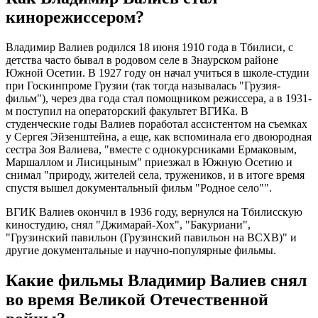
кинорежиссером?
Владимир Валиев родился 18 июня 1910 года в Тбилиси, с
детства часто бывал в родовом селе в Знаурском районе
Южной Осетии. В 1927 году он начал учиться в школе-студии
при Госкинпроме Грузии (так тогда называлась "Грузия-
фильм"), через два года стал помощником режиссера, а в 1931-
м поступил на операторский факультет ВГИКа. В
студенческие годы Валиев поработал ассистентом на съемках
у Сергея Эйзенштейна, а еще, как вспоминала его двоюродная
сестра Зоя Валиева, "вместе с однокурсниками Ермаковым,
Маршаллом и Лисицыным" приезжал в Южную Осетию и
снимал "природу, жителей села, тружеников, и в итоге время
спустя вышел документальный фильм "Родное село"".
ВГИК Валиев окончил в 1936 году, вернулся на Тбилисскую
киностудию, снял "Джимарай-Хох", "Бакуриани",
"Грузинский павильон (Грузинский павильон на ВСХВ)" и
другие документальные и научно-популярные фильмы.
Какие фильмы Владимир Валиев снял
во время Великой Отечественной