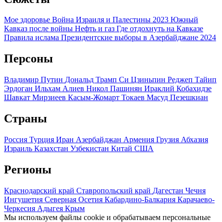
Мое здоровье
Война Израиля и Палестины 2023
Южный
Кавказ после войны
Нефть и газ
Где отдохнуть на Кавказе
Правила ислама
Президентские выборы в Азербайджане 2024
Персоны
Владимир Путин
Дональд Трамп
Си Цзиньпин
Реджеп Тайип
Эрдоган
Ильхам Алиев
Никол Пашинян
Ираклий Кобахидзе
Шавкат Мирзиеев
Касым-Жомарт Токаев
Масуд Пезешкиан
Страны
Россия
Турция
Иран
Азербайджан
Армения
Грузия
Абхазия
Израиль
Казахстан
Узбекистан
Китай
США
Регионы
Краснодарский край
Ставропольский край
Дагестан
Чечня
Ингушетия
Северная Осетия
Кабардино-Балкария
Карачаево-
Черкесия
Адыгея
Крым
Мы используем файлы cookie и обрабатываем персональные