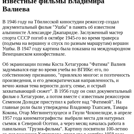
известные фильмы Владимира
Валиева
В 1946 году на Тбилисской киностудии режиссер создал
документальный фильм "Ушба" в память об известном
альпинисте Александре Джапаридзе. Заслуженный мастер
спорта СССР погиб в октябре 1945-го во время траверса
(подъема на вершину и спуск по разным маршрутам) вершин
Ушбы. В 1947 году картина была показана на международном
Венецианском кинофестивале.
Об экранизации поэмы Коста Хетагурова "Фатима" Валиев
задумывался еще во время учебы во ВГИКе: его, по
собственному признанию, "привлекло многое: и поэтичность
произведения, и его демократическая направленность, и
вечно живая тема верности долгу, семье, и острый
захватывающий сюжет". В 1956 году он снял документальный
фильм о Хетагурове, а потом вместе с известным режиссером
Семеном Долидзе приступил к работе над "Фатимой". На
главные роли были утверждены Владимир Тхапсаев, Тамара
Кокова, Отар Мегвинетухуцеси и Гиули Чохонелидзе, в апреле
1957 года кинематографисты выбрали места для натурных
съемок в Северной Осетии, а через месяц началась работа в
павильонах "Грузия-фильма". Картину посвятили 100-летию