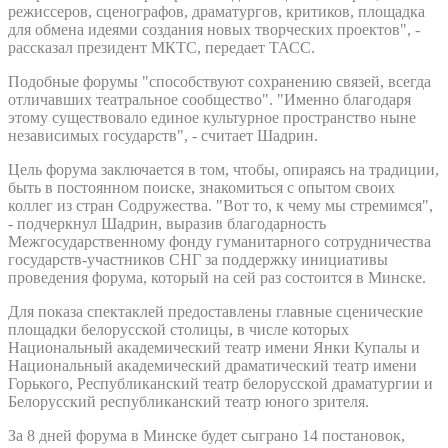
режиссеров, сценографов, драматургов, критиков, площадка
для обмена идеями создания новых творческих проектов", -
рассказал президент МКТС, передает ТАСС.
Подобные форумы "способствуют сохранению связей, всегда
отличавших театральное сообщество". "Именно благодаря
этому существовало единое культурное пространство ныне
независимых государств", - считает Шадрин.
Цель форума заключается в том, чтобы, опираясь на традиции,
быть в постоянном поиске, знакомиться с опытом своих
коллег из стран Содружества. "Вот то, к чему мы стремимся",
- подчеркнул Шадрин, выразив благодарность
Межгосударственному фонду гуманитарного сотрудничества
государств-участников СНГ за поддержку инициативы
проведения форума, который на сей раз состоится в Минске.
Для показа спектаклей предоставлены главные сценические
площадки белорусской столицы, в числе которых
Национальный академический театр имени Янки Купалы и
Национальный академический драматический театр имени
Горького, Республиканский театр белорусской драматургии и
Белорусский республиканский театр юного зрителя.
За 8 дней форума в Минске будет сыграно 14 постановок,