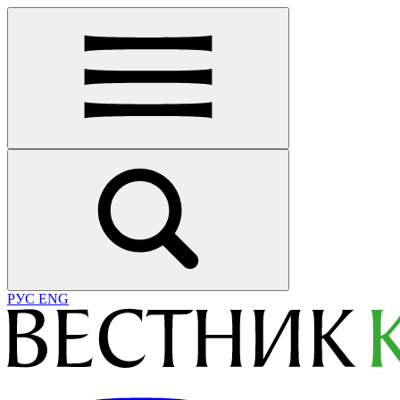
РУС
ENG