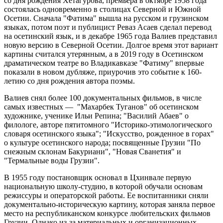
со дня рождения Хетагурова, премьера в октябре 1958 года
состоялась одновременно в столицах Северной и Южной
Осетии. Сначала "Фатима" вышла на русском и грузинском
языках, потом поэт и публицист Реваз Асаев сделал перевод
на осетинский язык, и в декабре 1965 года Валиев представил
новую версию в Северной Осетии. Долгое время этот вариант
картины считался утерянным, а в 2019 году в Осетинском
драматическом театре во Владикавказе "Фатиму" впервые
показали в новом дубляже, приурочив это событие к 160-
летию со дня рождения автора поэмы.
Валиев снял более 100 документальных фильмов, в числе
самых известных — "Махарбек Туганов" об осетинском
художнике, ученике Ильи Репина; "Василий Абаев" о
филологе, авторе пятитомного "Историко-этимологического
словаря осетинского языка"; "Искусство, рожденное в горах"
о культуре осетинского народа; посвященные Грузии "По
снежным склонам Бакуриани", "Новая Сванетия" и
"Термальные воды Грузии".
В 1955 году постановщик основал в Цхинвале первую
национальную школу-студию, в которой обучали основам
режиссуры и операторской работы. Ее воспитанники сняли
документально-историческую картину, которая заняла первое
место на республиканском конкурсе любительских фильмов
Грузии. Однако из-за материальных и организационных