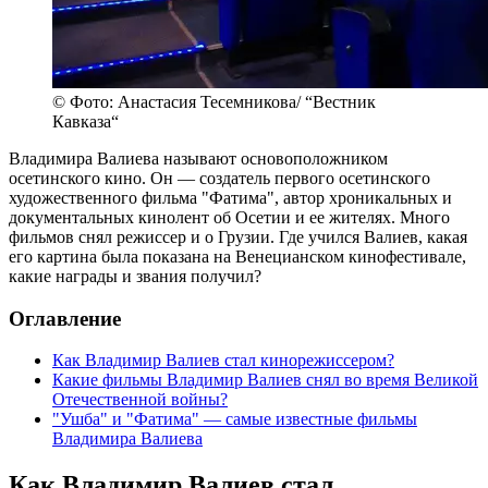
© Фото: Анастасия Тесемникова/ “Вестник
Кавказа“
Владимира Валиева называют основоположником
осетинского кино. Он — создатель первого осетинского
художественного фильма "Фатима", автор хроникальных и
документальных кинолент об Осетии и ее жителях. Много
фильмов снял режиссер и о Грузии. Где учился Валиев, какая
его картина была показана на Венецианском кинофестивале,
какие награды и звания получил?
Оглавление
Как Владимир Валиев стал кинорежиссером?
Какие фильмы Владимир Валиев снял во время Великой
Отечественной войны?
"Ушба" и "Фатима" — самые известные фильмы
Владимира Валиева
Как Владимир Валиев стал