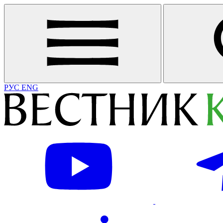
РУС
ENG