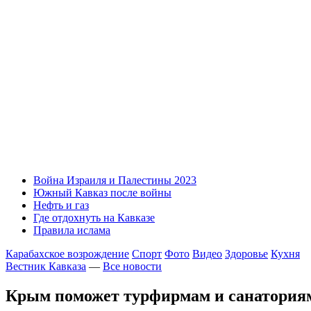
Война Израиля и Палестины 2023
Южный Кавказ после войны
Нефть и газ
Где отдохнуть на Кавказе
Правила ислама
Карабахское возрождение
Спорт
Фото
Видео
Здоровье
Кухня
Вестник Кавказа
—
Все новости
Крым поможет турфирмам и санатория