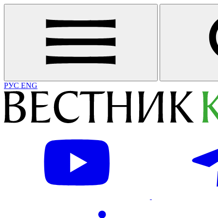
РУС
ENG