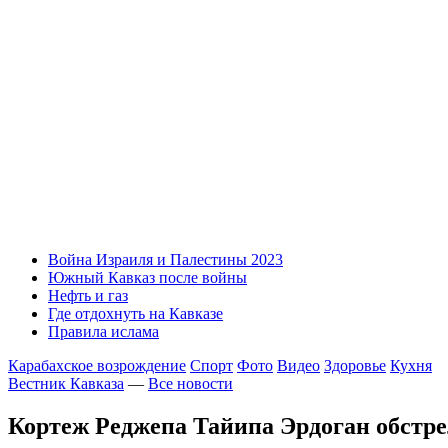
Война Израиля и Палестины 2023
Южный Кавказ после войны
Нефть и газ
Где отдохнуть на Кавказе
Правила ислама
Карабахское возрождение
Спорт
Фото
Видео
Здоровье
Кухня
Вестник Кавказа
—
Все новости
Кортеж Реджепа Тайипа Эрдоган обстре