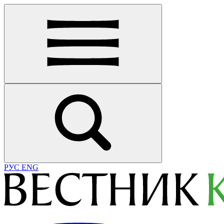
РУС
ENG