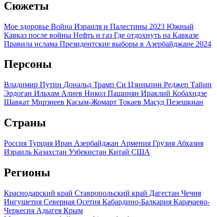
Сюжеты
Мое здоровье
Война Израиля и Палестины 2023
Южный
Кавказ после войны
Нефть и газ
Где отдохнуть на Кавказе
Правила ислама
Президентские выборы в Азербайджане 2024
Персоны
Владимир Путин
Дональд Трамп
Си Цзиньпин
Реджеп Тайип
Эрдоган
Ильхам Алиев
Никол Пашинян
Ираклий Кобахидзе
Шавкат Мирзиеев
Касым-Жомарт Токаев
Масуд Пезешкиан
Страны
Россия
Турция
Иран
Азербайджан
Армения
Грузия
Абхазия
Израиль
Казахстан
Узбекистан
Китай
США
Регионы
Краснодарский край
Ставропольский край
Дагестан
Чечня
Ингушетия
Северная Осетия
Кабардино-Балкария
Карачаево-
Черкесия
Адыгея
Крым