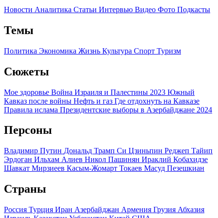
Новости
Аналитика
Статьи
Интервью
Видео
Фото
Подкасты
Темы
Политика
Экономика
Жизнь
Культура
Спорт
Туризм
Сюжеты
Мое здоровье
Война Израиля и Палестины 2023
Южный
Кавказ после войны
Нефть и газ
Где отдохнуть на Кавказе
Правила ислама
Президентские выборы в Азербайджане 2024
Персоны
Владимир Путин
Дональд Трамп
Си Цзиньпин
Реджеп Тайип
Эрдоган
Ильхам Алиев
Никол Пашинян
Ираклий Кобахидзе
Шавкат Мирзиеев
Касым-Жомарт Токаев
Масуд Пезешкиан
Страны
Россия
Турция
Иран
Азербайджан
Армения
Грузия
Абхазия