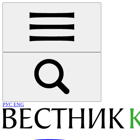
РУС
ENG