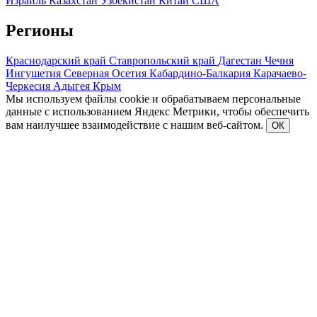
Израиль
Казахстан
Узбекистан
Китай
США
Регионы
Краснодарский край
Ставропольский край
Дагестан
Чечня
Ингушетия
Северная Осетия
Кабардино-Балкария
Карачаево-
Черкесия
Адыгея
Крым
Мы используем файлы cookie и обрабатываем персональные
данные с использованием Яндекс Метрики, чтобы обеспечить
вам наилучшее взаимодействие с нашим веб-сайтом.
ОК