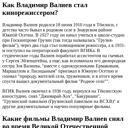
Как Владимир Валиев стал
кинорежиссером?
Владимир Валиев родился 18 июня 1910 года в Тбилиси, с
детства часто бывал в родовом селе в Знаурском районе
Южной Осетии. В 1927 году он начал учиться в школе-студии
при Госкинпроме Грузии (так тогда называлась "Грузия-
фильм"), через два года стал помощником режиссера, а в 1931-
м поступил на операторский факультет ВГИКа. В
студенческие годы Валиев поработал ассистентом на съемках
у Сергея Эйзенштейна, а еще, как вспоминала его двоюродная
сестра Зоя Валиева, "вместе с однокурсниками Ермаковым,
Маршаллом и Лисицыным" приезжал в Южную Осетию и
снимал "природу, жителей села, тружеников, и в итоге время
спустя вышел документальный фильм "Родное село"".
ВГИК Валиев окончил в 1936 году, вернулся на Тбилисскую
киностудию, снял "Джимарай-Хох", "Бакуриани",
"Грузинский павильон (Грузинский павильон на ВСХВ)" и
другие документальные и научно-популярные фильмы.
Какие фильмы Владимир Валиев снял
во время Великой Отечественной