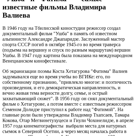
известные фильмы Владимира
Валиева
В 1946 году на Тбилисской киностудии режиссер создал
документальный фильм "Ушба" в память об известном
альпинисте Александре Джапаридзе. Заслуженный мастер
спорта СССР погиб в октябре 1945-го во время траверса
(подъема на вершину и спуск по разным маршрутам) вершин
Ушбы. В 1947 году картина была показана на международном
Венецианском кинофестивале.
Об экранизации поэмы Коста Хетагурова "Фатима" Валиев
задумывался еще во время учебы во ВГИКе: его, по
собственному признанию, "привлекло многое: и поэтичность
произведения, и его демократическая направленность, и
вечно живая тема верности долгу, семье, и острый
захватывающий сюжет". В 1956 году он снял документальный
фильм о Хетагурове, а потом вместе с известным режиссером
Семеном Долидзе приступил к работе над "Фатимой". На
главные роли были утверждены Владимир Тхапсаев, Тамара
Кокова, Отар Мегвинетухуцеси и Гиули Чохонелидзе, в апреле
1957 года кинематографисты выбрали места для натурных
съемок в Северной Осетии, а через месяц началась работа в