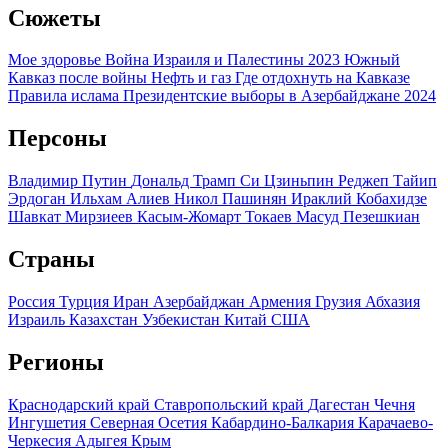
Сюжеты
Мое здоровье
Война Израиля и Палестины 2023
Южный
Кавказ после войны
Нефть и газ
Где отдохнуть на Кавказе
Правила ислама
Президентские выборы в Азербайджане 2024
Персоны
Владимир Путин
Дональд Трамп
Си Цзиньпин
Реджеп Тайип
Эрдоган
Ильхам Алиев
Никол Пашинян
Ираклий Кобахидзе
Шавкат Мирзиеев
Касым-Жомарт Токаев
Масуд Пезешкиан
Страны
Россия
Турция
Иран
Азербайджан
Армения
Грузия
Абхазия
Израиль
Казахстан
Узбекистан
Китай
США
Регионы
Краснодарский край
Ставропольский край
Дагестан
Чечня
Ингушетия
Северная Осетия
Кабардино-Балкария
Карачаево-
Черкесия
Адыгея
Крым