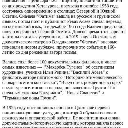
павильонах "Грузия-фильма". Картину посвятили 100-летию
со дня рождения Хетагурова, премьера в октябре 1958 года
состоялась одновременно в столицах Северной и Южной
Осетии. Сначала "Фатима" вышла на русском и грузинском
языках, потом поэт и публицист Реваз Асаев сделал перевод
на осетинский язык, и в декабре 1965 года Валиев представил
новую версию в Северной Осетии. Долгое время этот вариант
картины считался утерянным, а в 2019 году в Осетинском
драматическом театре во Владикавказе "Фатиму" впервые
показали в новом дубляже, приурочив это событие к 160-
летию со дня рождения автора поэмы.
Валиев снял более 100 документальных фильмов, в числе
самых известных — "Махарбек Туганов" об осетинском
художнике, ученике Ильи Репина; "Василий Абаев" о
филологе, авторе пятитомного "Историко-этимологического
словаря осетинского языка"; "Искусство, рожденное в горах"
о культуре осетинского народа; посвященные Грузии "По
снежным склонам Бакуриани", "Новая Сванетия" и
"Термальные воды Грузии".
В 1955 году постановщик основал в Цхинвале первую
национальную школу-студию, в которой обучали основам
режиссуры и операторской работы. Ее воспитанники сняли
документально-историческую картину, которая заняла первое