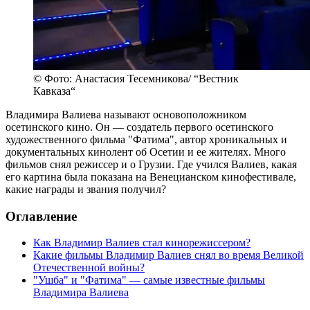
© Фото: Анастасия Тесемникова/ “Вестник
Кавказа“
Владимира Валиева называют основоположником
осетинского кино. Он — создатель первого осетинского
художественного фильма "Фатима", автор хроникальных и
документальных кинолент об Осетии и ее жителях. Много
фильмов снял режиссер и о Грузии. Где учился Валиев, какая
его картина была показана на Венецианском кинофестивале,
какие награды и звания получил?
Оглавление
Как Владимир Валиев стал кинорежиссером?
Какие фильмы Владимир Валиев снял во время Великой
Отечественной войны?
"Ушба" и "Фатима" — самые известные фильмы
Владимира Валиева