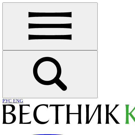
РУС
ENG