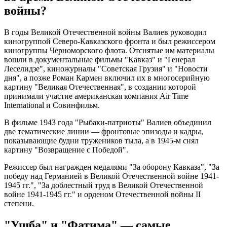
войны?
В годы Великой Отечественной войны Валиев руководил
киногруппой Северо-Кавказского фронта и был режиссером
киногруппы Черноморского флота. Отснятые им материалы
вошли в документальные фильмы "Кавказ" и "Генерал
Леселидзе", киножурналы "Советская Грузия" и "Новости
дня", а позже Роман Кармен включил их в многосерийную
картину "Великая Отечественная", в создании которой
принимали участие американская компания Air Time
International и Совинфильм.
В фильме 1943 года "Рыбаки-патриоты" Валиев объединил
две тематические линии — фронтовые эпизоды и кадры,
показывающие будни тружеников тыла, а в 1945-м снял
картину "Возвращение с Победой".
Режиссер был награжден медалями "За оборону Кавказа", "За
победу над Германией в Великой Отечественной войне 1941-
1945 гг.", "За доблестный труд в Великой Отечественной
войне 1941-1945 гг." и орденом Отечественной войны II
степени.
"Ушба" и "Фатима" — самые