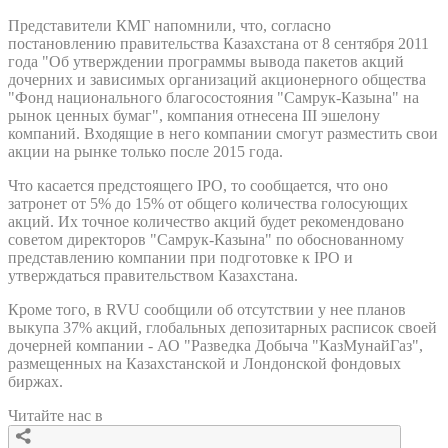
Представители КМГ напомнили, что, согласно
постановлению правительства Казахстана от 8 сентября 2011
года "Об утверждении программы вывода пакетов акций
дочерних и зависимых организаций акционерного общества
"Фонд национального благосостояния "Самрук-Казына" на
рынок ценных бумаг", компания отнесена III эшелону
компаний. Входящие в него компании смогут разместить свои
акции на рынке только после 2015 года.
Что касается предстоящего IPO, то сообщается, что оно
затронет от 5% до 15% от общего количества голосующих
акций. Их точное количество акций будет рекомендовано
советом директоров "Самрук-Казына" по обоснованному
представлению компании при подготовке к IРО и
утверждаться правительством Казахстана.
Кроме того, в RVU сообщили об отсутствии у нее планов
выкупа 37% акций, глобальных депозитарных расписок своей
дочерней компании - АО "Разведка Добыча "КазМунайГаз",
размещенных на Казахстанской и Лондонской фондовых
биржах.
Читайте нас в