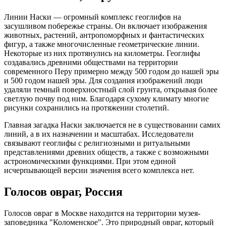
Линии Наски — огромный комплекс геоглифов на
засушливом побережье страны. Он включает изображения
животных, растений, антропоморфных и фантастических
фигур, а также многочисленные геометрические линии.
Некоторые из них протянулись на километры. Геоглифы
создавались древними обществами на территории
современного Перу примерно между 500 годом до нашей эры
и 500 годом нашей эры. Для создания изображений люди
удаляли темный поверхностный слой грунта, открывая более
светлую почву под ним. Благодаря сухому климату многие
рисунки сохранились на протяжении столетий.
Главная загадка Наски заключается не в существовании самих
линий, а в их назначении и масштабах. Исследователи
связывают геоглифы с религиозными и ритуальными
представлениями древних обществ, а также с возможными
астрономическими функциями. При этом единой
исчерпывающей версии значения всего комплекса нет.
Голосов овраг, Россия
Голосов овраг в Москве находится на территории музея-
заповедника "Коломенское". Это природный овраг, который