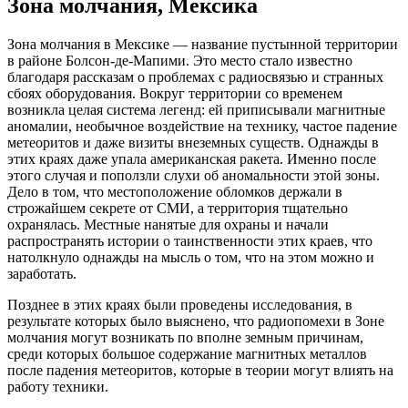
Зона молчания, Мексика
Зона молчания в Мексике — название пустынной территории
в районе Болсон-де-Мапими. Это место стало известно
благодаря рассказам о проблемах с радиосвязью и странных
сбоях оборудования. Вокруг территории со временем
возникла целая система легенд: ей приписывали магнитные
аномалии, необычное воздействие на технику, частое падение
метеоритов и даже визиты внеземных существ. Однажды в
этих краях даже упала американская ракета. Именно после
этого случая и поползли слухи об аномальности этой зоны.
Дело в том, что местоположение обломков держали в
строжайшем секрете от СМИ, а территория тщательно
охранялась. Местные нанятые для охраны и начали
распространять истории о таинственности этих краев, что
натолкнуло однажды на мысль о том, что на этом можно и
заработать.
Позднее в этих краях были проведены исследования, в
результате которых было выяснено, что радиопомехи в Зоне
молчания могут возникать по вполне земным причинам,
среди которых большое содержание магнитных металлов
после падения метеоритов, которые в теории могут влиять на
работу техники.