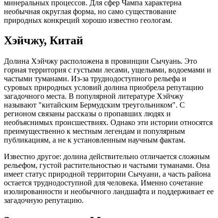
минеральных процессов. Для сфер Чампа характерна
необычная округлая форма, но само существование
природных конкреций хорошо известно геологам.
Хэйчжу, Китай
Долина Хэйчжу расположена в провинции Сычуань. Это
горная территория с густыми лесами, ущельями, водоемами и
частыми туманами. Из-за труднодоступного рельефа и
суровых природных условий долина приобрела репутацию
загадочного места. В популярной литературе Хэйчжу
называют "китайским Бермудским треугольником". С
регионом связаны рассказы о пропавших людях и
необъяснимых происшествиях. Однако эти истории относятся
преимущественно к местным легендам и популярным
публикациям, а не к установленным научным фактам.
Известно другое: долина действительно отличается сложным
рельефом, густой растительностью и частыми туманами. Она
имеет статус природной территории Сычуани, а часть района
остается труднодоступной для человека. Именно сочетание
изолированности и необычного ландшафта и поддерживает ее
загадочную репутацию.