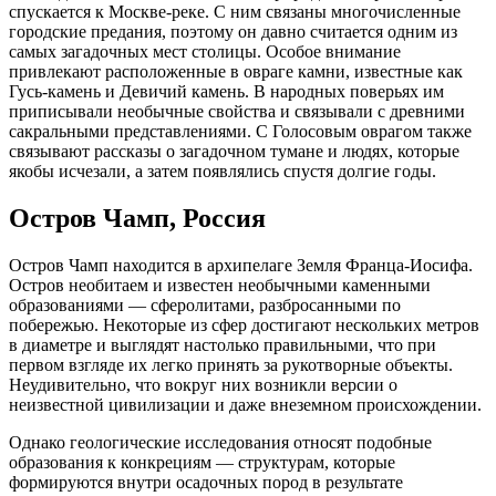
спускается к Москве-реке. С ним связаны многочисленные
городские предания, поэтому он давно считается одним из
самых загадочных мест столицы. Особое внимание
привлекают расположенные в овраге камни, известные как
Гусь-камень и Девичий камень. В народных поверьях им
приписывали необычные свойства и связывали с древними
сакральными представлениями. С Голосовым оврагом также
связывают рассказы о загадочном тумане и людях, которые
якобы исчезали, а затем появлялись спустя долгие годы.
Остров Чамп, Россия
Остров Чамп находится в архипелаге Земля Франца-Иосифа.
Остров необитаем и известен необычными каменными
образованиями — сферолитами, разбросанными по
побережью. Некоторые из сфер достигают нескольких метров
в диаметре и выглядят настолько правильными, что при
первом взгляде их легко принять за рукотворные объекты.
Неудивительно, что вокруг них возникли версии о
неизвестной цивилизации и даже внеземном происхождении.
Однако геологические исследования относят подобные
образования к конкрециям — структурам, которые
формируются внутри осадочных пород в результате