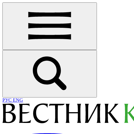
РУС
ENG