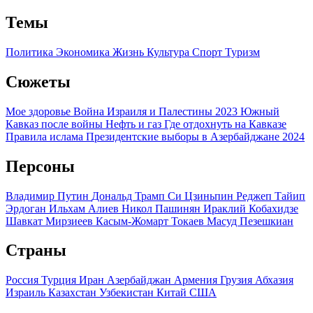
Темы
Политика
Экономика
Жизнь
Культура
Спорт
Туризм
Сюжеты
Мое здоровье
Война Израиля и Палестины 2023
Южный
Кавказ после войны
Нефть и газ
Где отдохнуть на Кавказе
Правила ислама
Президентские выборы в Азербайджане 2024
Персоны
Владимир Путин
Дональд Трамп
Си Цзиньпин
Реджеп Тайип
Эрдоган
Ильхам Алиев
Никол Пашинян
Ираклий Кобахидзе
Шавкат Мирзиеев
Касым-Жомарт Токаев
Масуд Пезешкиан
Страны
Россия
Турция
Иран
Азербайджан
Армения
Грузия
Абхазия
Израиль
Казахстан
Узбекистан
Китай
США