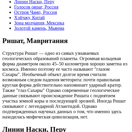
Линии Наски, Перу
Голосов овраг, Россия
Остров Чамп, Россия
Хэйчжу, Китай
Зона молчания, Мексика
Золотой камень, Мьянма
Ришат, Мавритания
Структура Ришат — одно из самых узнаваемых
геологических образований планеты. Огромная кольцевая
форма диаметром около 45–50 километров хорошо заметна из
космоса. Именно поэтому ее часто называют "глазом
Сахары". Необычный объект долгое время считали
возможным следом падения метеорита: почти правильная
круглая форма действительно напоминает ударный кратер.
Также "глаз Сахары" Однако современные геологические
данные связывают происхождение Ришата с поднятием
участка земной коры и последующей эрозией. Иногда Ришат
связывают с легендарной Атлантидой. Однако
подтвержденных научных данных о том, что именно здесь
находилась мифическая цивилизация, нет.
Линии Наски, Перу