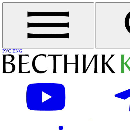
РУС
ENG