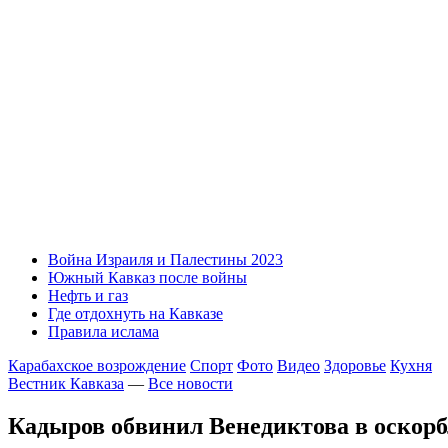
Война Израиля и Палестины 2023
Южный Кавказ после войны
Нефть и газ
Где отдохнуть на Кавказе
Правила ислама
Карабахское возрождение
Спорт
Фото
Видео
Здоровье
Кухня
Вестник Кавказа
—
Все новости
Кадыров обвинил Венедиктова в оскор