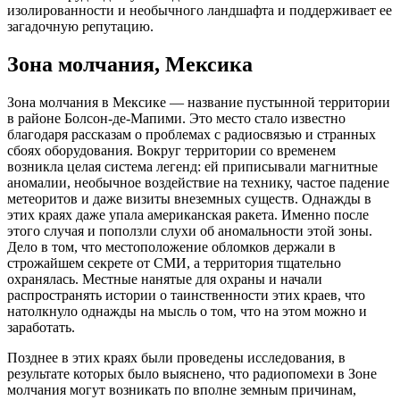
изолированности и необычного ландшафта и поддерживает ее
загадочную репутацию.
Зона молчания, Мексика
Зона молчания в Мексике — название пустынной территории
в районе Болсон-де-Мапими. Это место стало известно
благодаря рассказам о проблемах с радиосвязью и странных
сбоях оборудования. Вокруг территории со временем
возникла целая система легенд: ей приписывали магнитные
аномалии, необычное воздействие на технику, частое падение
метеоритов и даже визиты внеземных существ. Однажды в
этих краях даже упала американская ракета. Именно после
этого случая и поползли слухи об аномальности этой зоны.
Дело в том, что местоположение обломков держали в
строжайшем секрете от СМИ, а территория тщательно
охранялась. Местные нанятые для охраны и начали
распространять истории о таинственности этих краев, что
натолкнуло однажды на мысль о том, что на этом можно и
заработать.
Позднее в этих краях были проведены исследования, в
результате которых было выяснено, что радиопомехи в Зоне
молчания могут возникать по вполне земным причинам,