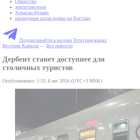
Общество
землетрясения
Хорасан-Резави
природные катаклизмы на Востоке
Подписывайтесь на наш Телеграм-канал
Вестник Кавказа
—
Все новости
Дербент станет доступнее для
столичных туристов
Опубликовано: 1:35, 8 авг 2026 (UTC+3 MSK)