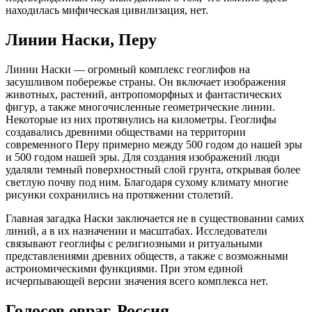
находилась мифическая цивилизация, нет.
Линии Наски, Перу
Линии Наски — огромный комплекс геоглифов на
засушливом побережье страны. Он включает изображения
животных, растений, антропоморфных и фантастических
фигур, а также многочисленные геометрические линии.
Некоторые из них протянулись на километры. Геоглифы
создавались древними обществами на территории
современного Перу примерно между 500 годом до нашей эры
и 500 годом нашей эры. Для создания изображений люди
удаляли темный поверхностный слой грунта, открывая более
светлую почву под ним. Благодаря сухому климату многие
рисунки сохранились на протяжении столетий.
Главная загадка Наски заключается не в существовании самих
линий, а в их назначении и масштабах. Исследователи
связывают геоглифы с религиозными и ритуальными
представлениями древних обществ, а также с возможными
астрономическими функциями. При этом единой
исчерпывающей версии значения всего комплекса нет.
Голосов овраг, Россия