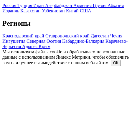
Россия
Турция
Иран
Азербайджан
Армения
Грузия
Абхазия
Израиль
Казахстан
Узбекистан
Китай
США
Регионы
Краснодарский край
Ставропольский край
Дагестан
Чечня
Ингушетия
Северная Осетия
Кабардино-Балкария
Карачаево-
Черкесия
Адыгея
Крым
Мы используем файлы cookie и обрабатываем персональные
данные с использованием Яндекс Метрики, чтобы обеспечить
вам наилучшее взаимодействие с нашим веб-сайтом.
ОК