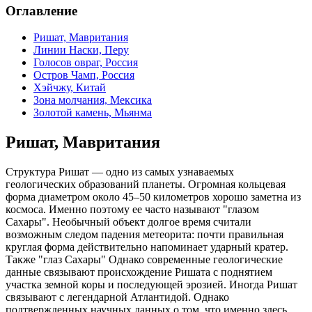
Оглавление
Ришат, Мавритания
Линии Наски, Перу
Голосов овраг, Россия
Остров Чамп, Россия
Хэйчжу, Китай
Зона молчания, Мексика
Золотой камень, Мьянма
Ришат, Мавритания
Структура Ришат — одно из самых узнаваемых
геологических образований планеты. Огромная кольцевая
форма диаметром около 45–50 километров хорошо заметна из
космоса. Именно поэтому ее часто называют "глазом
Сахары". Необычный объект долгое время считали
возможным следом падения метеорита: почти правильная
круглая форма действительно напоминает ударный кратер.
Также "глаз Сахары" Однако современные геологические
данные связывают происхождение Ришата с поднятием
участка земной коры и последующей эрозией. Иногда Ришат
связывают с легендарной Атлантидой. Однако
подтвержденных научных данных о том, что именно здесь