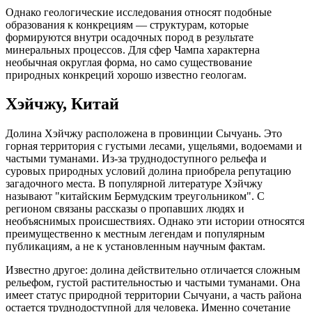
Однако геологические исследования относят подобные
образования к конкрециям — структурам, которые
формируются внутри осадочных пород в результате
минеральных процессов. Для сфер Чампа характерна
необычная округлая форма, но само существование
природных конкреций хорошо известно геологам.
Хэйчжу, Китай
Долина Хэйчжу расположена в провинции Сычуань. Это
горная территория с густыми лесами, ущельями, водоемами и
частыми туманами. Из-за труднодоступного рельефа и
суровых природных условий долина приобрела репутацию
загадочного места. В популярной литературе Хэйчжу
называют "китайским Бермудским треугольником". С
регионом связаны рассказы о пропавших людях и
необъяснимых происшествиях. Однако эти истории относятся
преимущественно к местным легендам и популярным
публикациям, а не к установленным научным фактам.
Известно другое: долина действительно отличается сложным
рельефом, густой растительностью и частыми туманами. Она
имеет статус природной территории Сычуани, а часть района
остается труднодоступной для человека. Именно сочетание