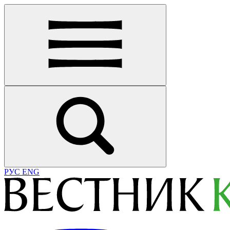
РУС
ENG