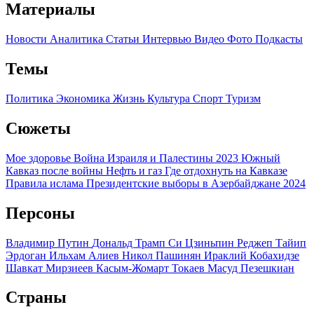
Материалы
Новости
Аналитика
Статьи
Интервью
Видео
Фото
Подкасты
Темы
Политика
Экономика
Жизнь
Культура
Спорт
Туризм
Сюжеты
Мое здоровье
Война Израиля и Палестины 2023
Южный
Кавказ после войны
Нефть и газ
Где отдохнуть на Кавказе
Правила ислама
Президентские выборы в Азербайджане 2024
Персоны
Владимир Путин
Дональд Трамп
Си Цзиньпин
Реджеп Тайип
Эрдоган
Ильхам Алиев
Никол Пашинян
Ираклий Кобахидзе
Шавкат Мирзиеев
Касым-Жомарт Токаев
Масуд Пезешкиан
Страны