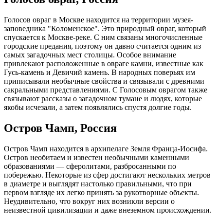
Голосов овраг в Москве находится на территории музея-
заповедника "Коломенское". Это природный овраг, который
спускается к Москве-реке. С ним связаны многочисленные
городские предания, поэтому он давно считается одним из
самых загадочных мест столицы. Особое внимание
привлекают расположенные в овраге камни, известные как
Гусь-камень и Девичий камень. В народных поверьях им
приписывали необычные свойства и связывали с древними
сакральными представлениями. С Голосовым оврагом также
связывают рассказы о загадочном тумане и людях, которые
якобы исчезали, а затем появлялись спустя долгие годы.
Остров Чамп, Россия
Остров Чамп находится в архипелаге Земля Франца-Иосифа.
Остров необитаем и известен необычными каменными
образованиями — сферолитами, разбросанными по
побережью. Некоторые из сфер достигают нескольких метров
в диаметре и выглядят настолько правильными, что при
первом взгляде их легко принять за рукотворные объекты.
Неудивительно, что вокруг них возникли версии о
неизвестной цивилизации и даже внеземном происхождении.