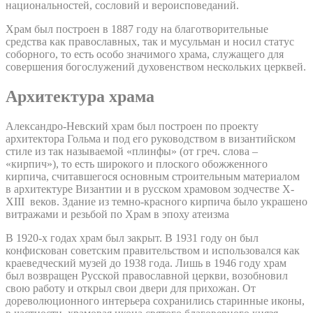
национальностей, сословий и вероисповеданий.
Храм был построен в 1887 году на благотворительные
средства как православных, так и мусульман и носил статус
соборного, то есть особо значимого храма, служащего для
совершения богослужений духовенством нескольких церквей.
Архитектура храма
Александро-Невский храм был построен по проекту
архитектора Гольма и под его руководством в византийском
стиле из так называемой «плинфы» (от греч. слова –
«кирпич»), то есть широкого и плоского обожженного
кирпича, считавшегося основным строительным материалом
в архитектуре Византии и в русском храмовом зодчестве X-
XIII веков. Здание из темно-красного кирпича было украшено
витражами и резьбой по Храм в эпоху атеизма
В 1920-х годах храм был закрыт. В 1931 году он был
конфискован советским правительством и использовался как
краеведческий музей до 1938 года. Лишь в 1946 году храм
был возвращен Русской православной церкви, возобновил
свою работу и открыл свои двери для прихожан. От
дореволюционного интерьера сохранились старинные иконы,