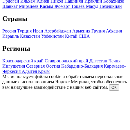
Эрдоган
Ильхам Алиев
Никол Пашинян
Ираклий Кобахидзе
Шавкат Мирзиеев
Касым-Жомарт Токаев
Масуд Пезешкиан
Страны
Россия
Турция
Иран
Азербайджан
Армения
Грузия
Абхазия
Израиль
Казахстан
Узбекистан
Китай
США
Регионы
Краснодарский край
Ставропольский край
Дагестан
Чечня
Ингушетия
Северная Осетия
Кабардино-Балкария
Карачаево-
Черкесия
Адыгея
Крым
Мы используем файлы cookie и обрабатываем персональные
данные с использованием Яндекс Метрики, чтобы обеспечить
вам наилучшее взаимодействие с нашим веб-сайтом.
ОК