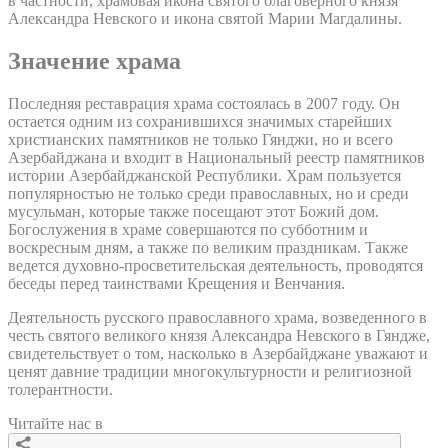
в частности, храмовая икона святого благоверного князя
Александра Невского и икона святой Марии Магдалины.
Значение храма
Последняя реставрация храма состоялась в 2007 году. Он
остается одним из сохранившихся значимых старейших
христианских памятников не только Гянджи, но и всего
Азербайджана и входит в Национальный реестр памятников
истории Азербайджанской Республики. Храм пользуется
популярностью не только среди православных, но и среди
мусульман, которые также посещают этот Божий дом.
Богослужения в храме совершаются по субботним и
воскресным дням, а также по великим праздникам. Также
ведется духовно-просветительская деятельность, проводятся
беседы перед таинствами Крещения и Венчания.
Деятельность русского православного храма, возведенного в
честь святого великого князя Александра Невского в Гяндже,
свидетельствует о том, насколько в Азербайджане уважают и
ценят давние традиции многокультурности и религиозной
толерантности.
Читайте нас в