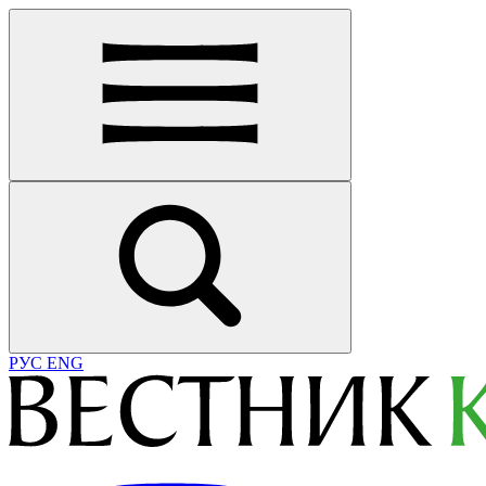
РУС
ENG