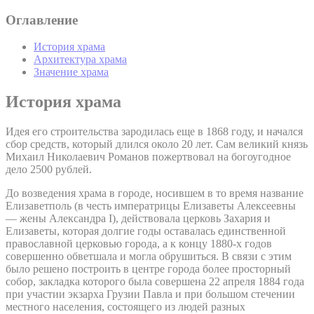
Оглавление
История храма
Архитектура храма
Значение храма
История храма
Идея его строительства зародилась еще в 1868 году, и начался
сбор средств, который длился около 20 лет. Сам великий князь
Михаил Николаевич Романов пожертвовал на богоугодное
дело 2500 рублей.
До возведения храма в городе, носившем в то время название
Елизаветполь (в честь императрицы Елизаветы Алексеевны
— жены Александра I), действовала церковь Захария и
Елизаветы, которая долгие годы оставалась единственной
православной церковью города, а к концу 1880-х годов
совершенно обветшала и могла обрушиться. В связи с этим
было решено построить в центре города более просторный
собор, закладка которого была совершена 22 апреля 1884 года
при участии экзарха Грузии Павла и при большом стечении
местного населения, состоящего из людей разных