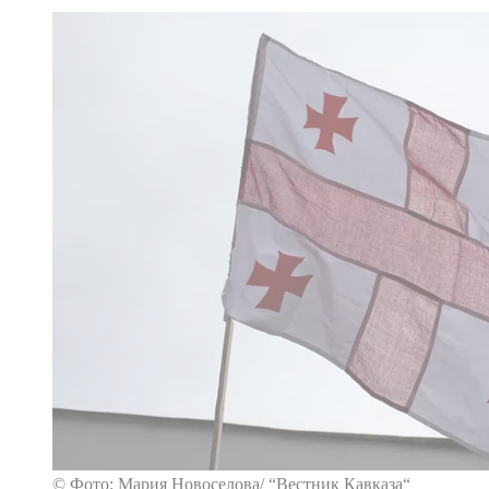
© Фото: Мария Новоселова/ “Вестник Кавказа“