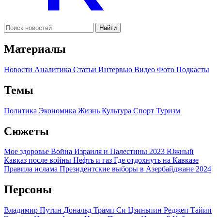
Найти
Материалы
Новости
Аналитика
Статьи
Интервью
Видео
Фото
Подкасты
Темы
Политика
Экономика
Жизнь
Культура
Спорт
Туризм
Сюжеты
Мое здоровье
Война Израиля и Палестины 2023
Южный
Кавказ после войны
Нефть и газ
Где отдохнуть на Кавказе
Правила ислама
Президентские выборы в Азербайджане 2024
Персоны
Владимир Путин
Дональд Трамп
Си Цзиньпин
Реджеп Тайип